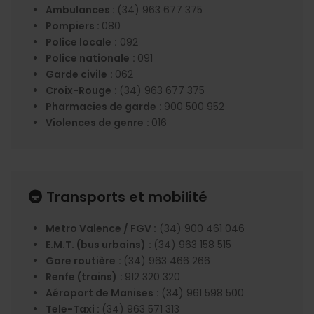
Ambulances :
(34) 963 677 375
Pompiers :
080
Police locale
:
092
Police nationale
:
091
Garde civile
:
062
Croix-Rouge
:
(34) 963 677 375
Pharmacies de garde
:
900 500 952
Violences de genre
:
016
🚇 Transports et mobilité
Metro Valence / FGV :
(34) 900 461 046
E.M.T. (bus urbains)
:
(34) 963 158 515
Gare routière
:
(34) 963 466 266
Renfe (trains)
:
912 320 320
Aéroport de Manises
:
(34) 961 598 500
Tele-Taxi :
(34) 963 571 313