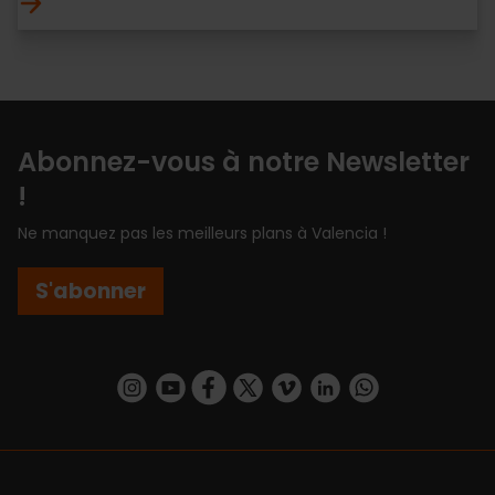
Abonnez-vous à notre Newsletter
!
Ne manquez pas les meilleurs plans à Valencia !
S'abonner
https://www.instagram.com/visit_valencia/
https://www.youtube.com/user/Turisvalenc
https://www.facebook.com/Valencia.E
https://twitter.com/ValenciaEspa
https://vimeo.com/visitvalen
https://www.linkedin.com/company/turismo-valencia/
https://api.whatsapp.com/send/?