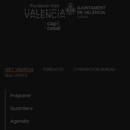
https://fundacion.visitvalencia.com/
Footer
VISIT VALENCIA
FUNDACIÓ
CONVENTION BUREAU
FILM OFFICE
domains
Préparer
Quartiers
Agenda