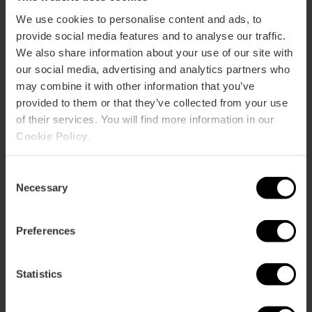
We use cookies to personalise content and ads, to
provide social media features and to analyse our traffic.
We also share information about your use of our site with
our social media, advertising and analytics partners who
may combine it with other information that you’ve
provided to them or that they’ve collected from your use
of their services. You will find more information in our
Service de signalement pour les touristes
Cookie Policy
.
étrangers
Consent
Necessary
Selection
Preferences
Statistics