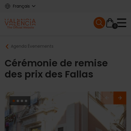
Skip
Français
to
main
Mobile menu ex
content
0
Main
Breadcrumb
Agenda Évenements
navigation
Cérémonie de remise
des prix des Fallas