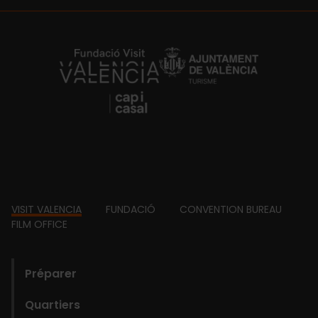
https://fundacion.visitvalencia.com/
Footer
VISIT VALENCIA
FUNDACIÓ
CONVENTION BUREAU
FILM OFFICE
domains
Préparer
Quartiers