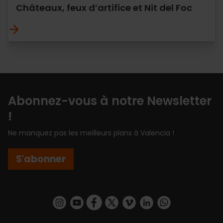
Châteaux, feux d’artifice et Nit del Foc
Abonnez-vous à notre Newsletter
!
Ne manquez pas les meilleurs plans à Valencia !
S'abonner
https://www.instagram.com/visit_valencia/
https://www.youtube.com/user/Turisvalenc
https://www.facebook.com/Valencia.E
https://twitter.com/ValenciaEspa
https://vimeo.com/visitvalen
https://www.linkedin.com/company/turismo-valencia/
https://api.whatsapp.com/send/?