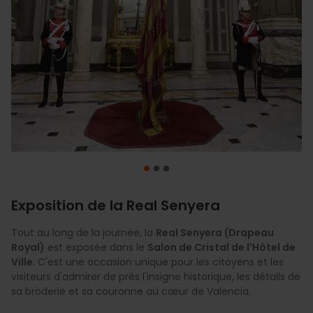
Exposition de la Real Senyera
Tout au long de la journée, la
À 19h30, la
À minuit, le ciel de Valencia s'illumine avec le spectaculaire
Place de la Mairie (Plaza del Ayuntamiento)
Real Senyera (Drapeau
Royal)
vibre au son des danses et musiques traditionnelles, ainsi
Festival de Pyrotechnie
est exposée dans le
dans le lit du
Salon de Cristal de l'Hôtel de
fleuve Turia
.
Ville
que d'une "Dansà Popular" qui réunit des centaines de
. C'est une occasion unique pour les citoyens et les
visiteurs d'admirer de près l'insigne historique, les détails de
participants.
sa broderie et sa couronne au cœur de Valencia.