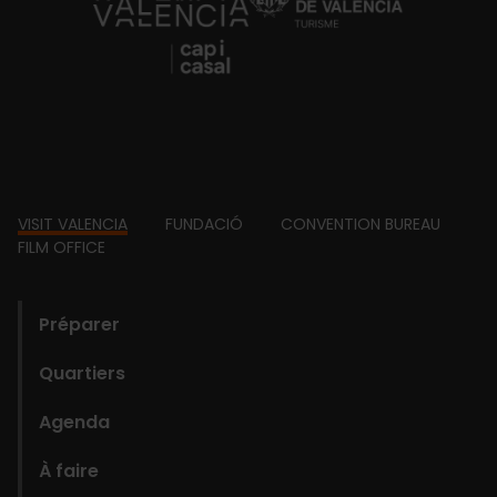
https://fundacion.visitvalencia.com/
Footer
VISIT VALENCIA
FUNDACIÓ
CONVENTION BUREAU
FILM OFFICE
domains
Préparer
Quartiers
Agenda
À faire