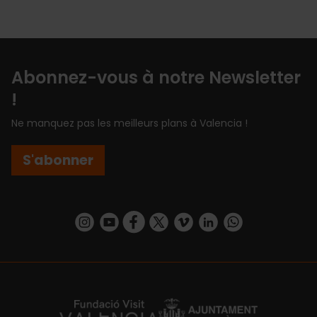
Abonnez-vous à notre Newsletter
!
Ne manquez pas les meilleurs plans à Valencia !
S'abonner
https://www.instagram.com/visit_valencia/
https://www.youtube.com/user/Turisvalenc
https://www.facebook.com/Valencia.E
https://twitter.com/ValenciaEspa
https://vimeo.com/visitvalen
https://www.linkedin.com/company/turismo-valencia/
https://api.whatsapp.com/send/?