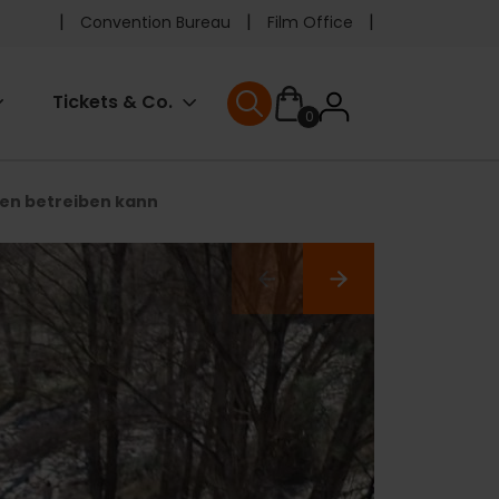
Pre
Convention Bureau
Film Office
header
User
Tickets & Co.
0
menu
User menu
accoun
en betreiben kann
menu