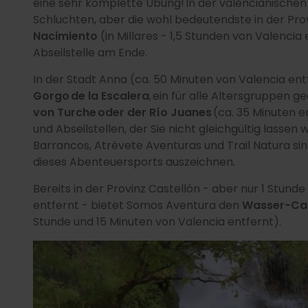
eine sehr komplette Übung! In der valencianische
Schluchten, aber die wohl bedeutendste in der Prov
Nacimiento
(in Millares - 1,5 Stunden von Valencia
Abseilstelle am Ende.
In der Stadt Anna (ca. 50 Minuten von Valencia ent
Gorgo de la Escalera
, ein für alle Altersgruppen 
von Turche oder der Río Juanes
(ca. 35 Minuten en
und Abseilstellen, der Sie nicht gleichgültig lassen w
Barrancos, Atrévete Aventuras und Trail Natura sin
dieses Abenteuersports auszeichnen.
Bereits in der Provinz Castellón - aber nur 1 Stund
entfernt - bietet Somos Aventura den
Wasser-Ca
Stunde und 15 Minuten von Valencia entfernt).