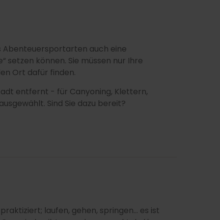
ass Abenteuersportarten auch eine
te“ setzen können. Sie müssen nur Ihre
len Ort dafür finden.
dt entfernt - für Canyoning, Klettern,
usgewählt. Sind Sie dazu bereit?
aktiziert; laufen, gehen, springen... es ist