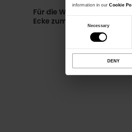
information in our
Cookie Po
Für die Wasserratten: eine
Consent
Ecke zum Kajakfahren
Necessary
Selection
DENY