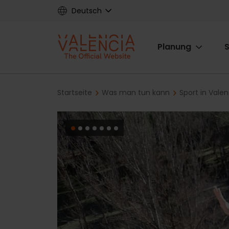
Skip
Deutsch
to
main
Main
content
Planung
S
navigat
Breadcrumb
Startseite
Was man tun kann
Sport in Vale