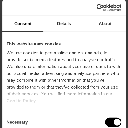
Consent
Details
About
Ik wil meer informatie
This website uses cookies
We use cookies to personalise content and ads, to
provide social media features and to analyse our traffic.
We also share information about your use of our site with
our social media, advertising and analytics partners who
may combine it with other information that you’ve
Hoe te arriveren
provided to them or that they’ve collected from your use
of their services. You will find more information in our
Metro
Cookie Policy
.
L2
Bus
Consent
62
Necessary
Selection