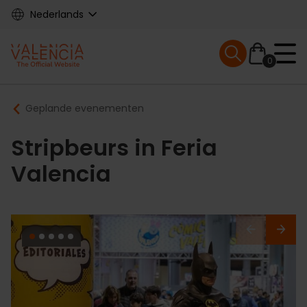
Skip
Nederlands
to
main
Mobile menu ex
content
0
Main
Breadcrumb
Geplande evenementen
navigation
Stripbeurs in Feria
Valencia