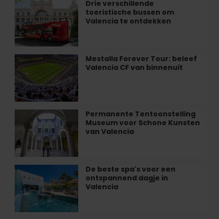
de
Drie verschillende
Drie
Valencia
Santos
toeristische bussen om
verschillende
Juanes
Valencia te ontdekken
toeristische
in
bussen
Valencia
om
Valencia
Mestalla Forever Tour: beleef
Mestalla
te
Valencia CF van binnenuit
Forever
ontdekken
Tour:
beleef
Valencia
CF
Permanente Tentoonstelling
Permanente
van
Museum voor Schone Kunsten
Tentoonstelling
binnenuit
van Valencia
Museum
voor
Schone
Kunsten
De beste spa's voor een
De
van
ontspannend dagje in
beste
Valencia
Valencia
spa's
voor
een