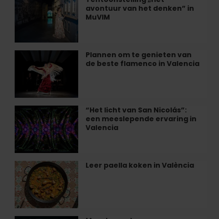
van
avontuur van het denken” in
„Het
de
MuVIM
avontuur
zee
van
ontbijten
het
in
denken”
Plannen om te genieten van
Plannen
València
in
de beste flamenco in Valencia
om
MuVIM
te
genieten
van
de
“Het licht van San Nicolás”:
“Het
beste
een meeslepende ervaring in
licht
flamenco
Valencia
van
in
San
Valencia
Nicolás”:
een
Leer paella koken in València
Leer
meeslepende
paella
ervaring
koken
in
in
Valencia
València