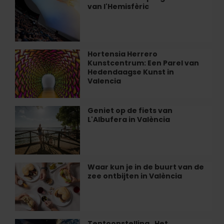
ontdekken
van l'Hemisfèric
van
het
programma
van
l'Hemisfèric
Hortensia Herrero
Hortensia
Kunstcentrum: Een Parel van
Herrero
Hedendaagse Kunst in
Kunstcentrum:
Valencia
Een
Parel
van
Geniet op de fiets van
Geniet
Hedendaagse
L'Albufera in València
op
Kunst
de
in
fiets
Valencia
van
L'Albufera
Waar kun je in de buurt van de
Waar
in
zee ontbijten in València
kun
València
je
in
de
buurt
Tentoonstelling „Het
Tentoonstelling