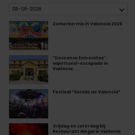
Zomerkermis in Valencia 2026
Zomerkermis
in
Valencia
2026
"Descanso Entreviñas":
"Descanso
wijnritueel-escapade in
Entreviñas":
València
wijnritueel-
escapade
in
València
Festival “Sonido de Valencia”
Festival
“Sonido
de
Valencia”
Vrijdag en zaterdag bij
Vrijdag
Restaurant Alegal in València
en