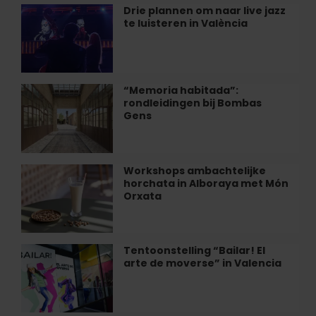
in
Drie plannen om naar live jazz
Drie
Valencia
te luisteren in València
plannen
om
naar
live
jazz
“Memoria habitada”:
“Memoria
te
rondleidingen bij Bombas
habitada”:
luisteren
Gens
rondleidingen
in
bij
València
Bombas
Gens
Workshops ambachtelijke
Workshops
horchata in Alboraya met Món
ambachtelijke
Orxata
horchata
in
Alboraya
met
Tentoonstelling “Bailar! El
Tentoonstelling
Món
arte de moverse” in Valencia
“Bailar!
Orxata
El
arte
de