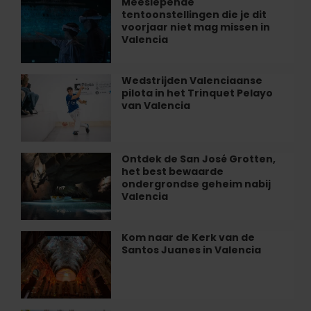
Meeslepende
Meeslepende
tentoonstellingen die je dit
tentoonstellingen
voorjaar niet mag missen in
die
Valencia
je
dit
voorjaar
Wedstrijden Valenciaanse
Wedstrijden
niet
pilota in het Trinquet Pelayo
Valenciaanse
mag
van Valencia
pilota
missen
in
in
het
Valencia
Trinquet
Ontdek de San José Grotten,
Ontdek
Pelayo
het best bewaarde
de
van
ondergrondse geheim nabij
San
Valencia
Valencia
José
Grotten,
het
Kom naar de Kerk van de
Kom
best
Santos Juanes in Valencia
naar
bewaarde
de
ondergrondse
Kerk
geheim
van
nabij