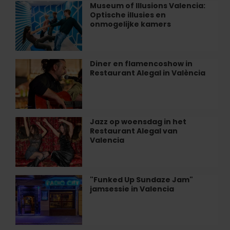
ontspannend
Museum of Illusions Valencia:
Museum
dagje
Optische illusies en
of
in
onmogelijke kamers
Illusions
Valencia
Valencia:
Optische
illusies
Diner en flamencoshow in
Diner
en
Restaurant Alegal in València
en
onmogelijke
flamencoshow
kamers
in
Restaurant
Alegal
Jazz op woensdag in het
Jazz
in
Restaurant Alegal van
op
València
Valencia
woensdag
in
het
Restaurant
"Funked Up Sundaze Jam"
"Funked
Alegal
jamsessie in Valencia
Up
van
Sundaze
Valencia
Jam"
jamsessie