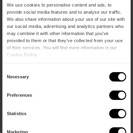
Heilige
Valencia in een unieke
de
We use cookies to personalise content and ads, to
Graal
tentoonstelling in het…
Heilige
provide social media features and to analyse our traffic.
in
Graal
Valencia
We also share information about your use of our site with
van
our social media, advertising and analytics partners who
Valencia
De tentoonstelling van
De
may combine it with other information that you’ve
in
Anselm Kiefer komt naar
tentoonstelling
een
Valencia
provided to them or that they’ve collected from your use
van
unieke
of their services. You will find more information in our
Anselm
tentoonstelling
Kiefer
Cookie Policy
.
in
komt
Tentoonstelling "Rome in
Tentoonstelling
het…
naar
miniatuur" in Valencia
"Rome
Consent
Valencia
in
Necessary
Selection
miniatuur"
in
Valencia
Preferences
Rondleiding door het Ciutat
Rondleiding
de València-stadion
door
het
Statistics
Ciutat
de
València-
Begeleide motorroutes om
Begeleide
Marketing