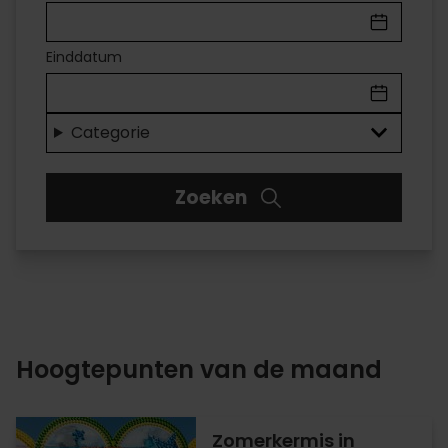
IN
VALÈNCIA
Einddatum
Voor
elk
Categorie
wat
Zoeken
wils
Hoogtepunten van de maand
Zomerkermis in