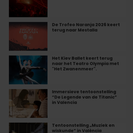
zaterdag
bij
Restaurant
Alegal
De Trofeo Naranja 2026 keert
De
in
terug naar Mestalla
Trofeo
València
Naranja
2026
keert
terug
Het Kiev Ballet keert terug
Het
naar
naar het Teatro Olympia met
Kiev
Mestalla
"Het Zwanenmeer".
Ballet
keert
terug
naar
Immersieve tentoonstelling
Immersieve
het
“De Legende van de Titanic”
tentoonstelling
Teatro
in Valencia
“De
Olympia
Legende
met
van
"Het
de
Tentoonstelling „Muziek en
Tentoonstelling
Zwanenmeer".
Titanic”
wiskunde” in València
„Muziek