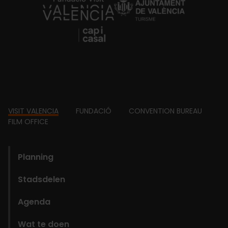
https://fundacion.visitvalencia.com/
Footer
VISIT VALENCIA
FUNDACIÓ
CONVENTION BUREAU
FILM OFFICE
domains
Planning
Stadsdelen
Agenda
Wat te doen