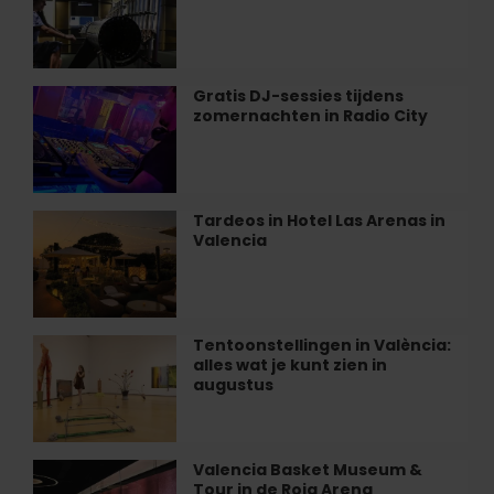
in
en
Valencia
wiskunde”
in
València
Gratis DJ-sessies tijdens
Gratis
zomernachten in Radio City
DJ-
sessies
tijdens
zomernachten
in
Tardeos in Hotel Las Arenas in
Tardeos
Radio
Valencia
in
City
Hotel
Las
Arenas
in
Tentoonstellingen in València:
Tentoonstellingen
Valencia
alles wat je kunt zien in
in
augustus
València:
alles
wat
je
Valencia Basket Museum &
Valencia
kunt
Tour in de Roig Arena