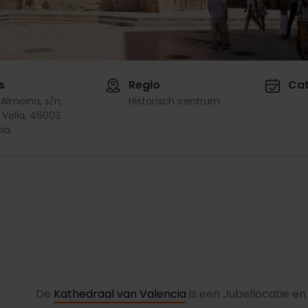
s
Regio
Cat
l’Almoina, s/n,
Historisch centrum
 Vella, 46003
ia.
De
Kathedraal van Valencia
is een Jubellocatie en 