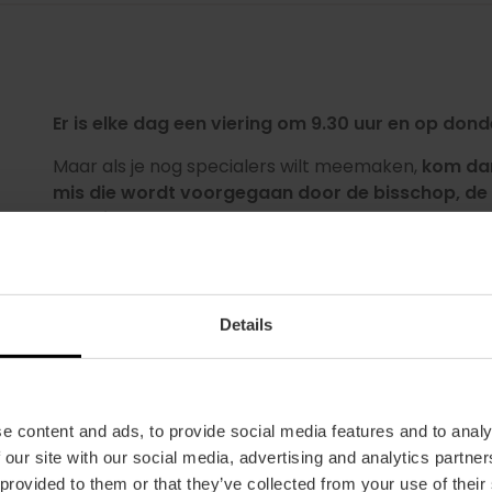
Er is elke dag een viering om 9.30 uur en op don
Maar als je nog specialers wilt meemaken,
kom dan
mis die wordt voorgegaan door de bisschop, de 
hulpbisschoppen.
Zoals je hoort, zal het de opvolger van de apostelen
het bisdom zal leiden en je de jubelzegen zal geven
Details
Een echte luxe.
e content and ads, to provide social media features and to analy
 our site with our social media, advertising and analytics partn
 provided to them or that they’ve collected from your use of their