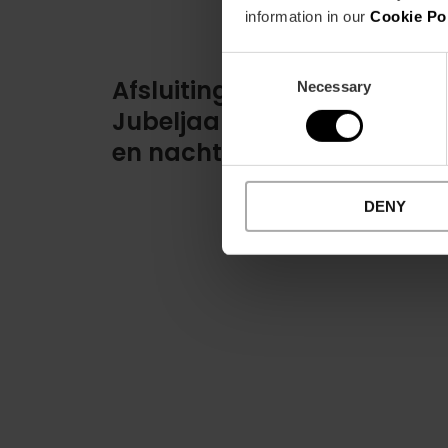
information in our
Cookie Po
Consent
Afsluiting van het III
Necessary
Selection
Jubeljaar: grote nachtwak
en nachtelijke aanbidding
DENY