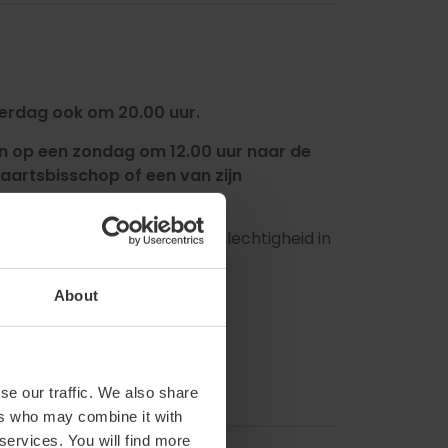
derdag ook om 20.00 uur.
 op een zondag om 12.00 uur naar de
aartsbisschop of een van zijn
 zelf zijn die de verzoeningsplechtigheid in
.
About
se our traffic. We also share
ers who may combine it with
 services. You will find more