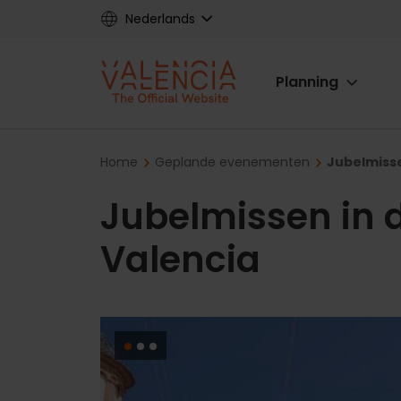
Skip
Nederlands
to
main
Main
content
Planning
navigat
Breadcrumb
Home
Geplande evenementen
Jubelmisse
Jubelmissen in 
Valencia