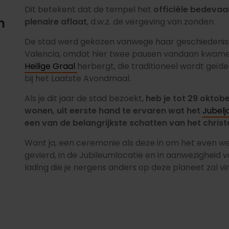
Dit betekent dat de tempel het
officiële bedeva
n
plenaire aflaat
, d.w.z. de vergeving van zonden.
De stad werd gekozen vanwege haar geschiedenis 
Valencia, omdat hier twee pausen vandaan kwame
Heilige Graal
herbergt, die traditioneel wordt geïde
bij het Laatste Avondmaal.
Als je dit jaar de stad bezoekt,
heb je tot 29 oktobe
wonen, uit eerste hand te ervaren wat het
Jubelj
een van de belangrijkste schatten van het chri
Want ja, een ceremonie als deze in om het even wel
gevierd, in de Jubileumlocatie en in aanwezigheid va
lading die je nergens anders op deze planeet zal vi