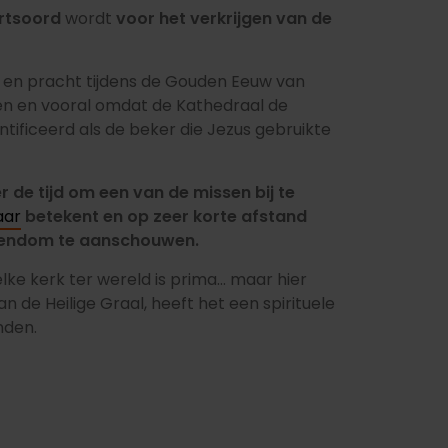
artsoord
wordt
voor het verkrijgen van de
en pracht tijdens de Gouden Eeuw van
n en vooral omdat de Kathedraal de
ntificeerd als de beker die Jezus gebruikte
r de tijd om een van de missen bij te
aar
betekent en op zeer korte afstand
stendom te aanschouwen.
ke kerk ter wereld is prima... maar hier
n de Heilige Graal, heeft het een spirituele
nden.