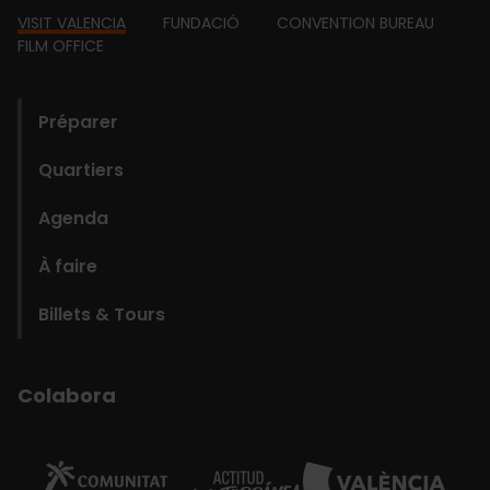
Footer
VISIT VALENCIA
FUNDACIÓ
CONVENTION BUREAU
FILM OFFICE
domains
Préparer
Quartiers
Agenda
À faire
Billets & Tours
Colabora