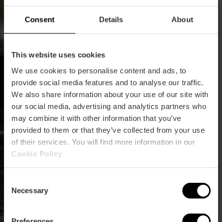
brûlées
Consent
Details
About
This website uses cookies
Le Défilé du feu est de
We use cookies to personalise content and ads, to
retour, un spectacle
provide social media features and to analyse our traffic.
unique
We also share information about your use of our site with
our social media, advertising and analytics partners who
may combine it with other information that you’ve
provided to them or that they’ve collected from your use
of their services. You will find more information in our
Cookie Policy
.
Cérémonie de remise des
prix des Fallas
Consent
Necessary
Selection
Preferences