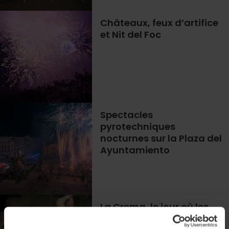
Châteaux, feux d’artifice
et Nit del Foc
Spectacles
pyrotechniques
nocturnes sur la Plaza del
Ayuntamiento
La Crema, le jour où les
Fallas de Valencia sont