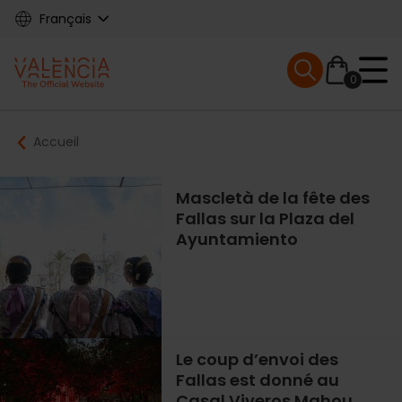
Skip
Français
to
main
Mobile menu ex
content
0
Main
Breadcrumb
Accueil
navigation
Mascletà de la fête des
Fallas sur la Plaza del
Ayuntamiento
Le coup d’envoi des
Fallas est donné au
Casal Viveros Mahou