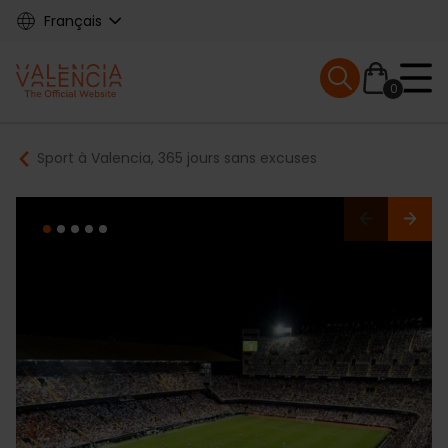
Skip
Français
to
main
Mobile menu ex
content
0
Main
Breadcrumb
Sport à Valencia, 365 jours sans excuses
navigation