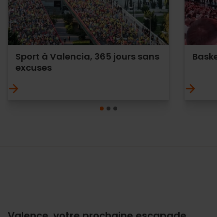
Sport à Valencia, 365 jours sans
Baske
excuses
Valence, votre prochaine escapade