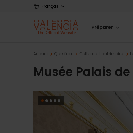
Skip
Français
to
main
Main
content
Préparer
navigat
Breadcrumb
Accueil
Que faire
Culture et patrimoine
L
Musée Palais de 