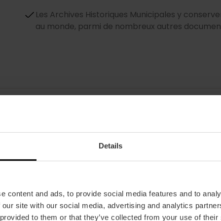
Les Archives Historiques Municipales y conserve
au monde, parmi de nombreux autres document
Details
Étage noble
Ici, vous pouvez visiter les salons d'apparat, ave
peintures et de mobilier d'époque. Certaines sal
reproduisant d'anciens motifs de soie. On peut 
e content and ads, to provide social media features and to analy
Morales, une magnifique salle abritant la collecti
 our site with our social media, advertising and analytics partn
bibliographe.
 provided to them or that they’ve collected from your use of their