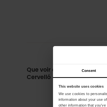
Que voir au Palais de
Consent
Cervelló
This website uses cookies
We use cookies to personalis
information about your use of
other information that you’ve