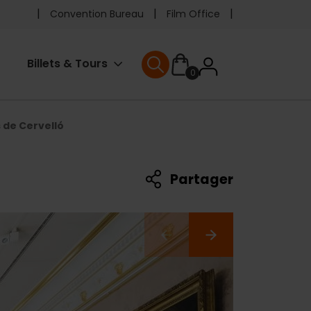
Pre
Convention Bureau
Film Office
header
User
Billets & Tours
0
menu
User menu
accoun
 de Cervelló
menu
Partager