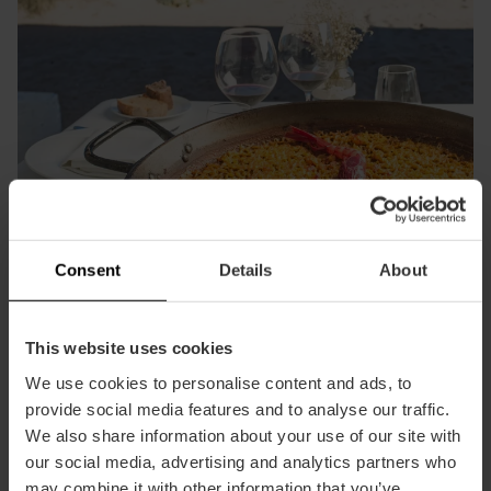
Consent
Details
About
This website uses cookies
We use cookies to personalise content and ads, to
provide social media features and to analyse our traffic.
Genießen Sie eine Paella am Mittelmeer
We also share information about your use of our site with
our social media, advertising and analytics partners who
Da die Paella hier erfunden wurde, können Sie Valencia
may combine it with other information that you’ve