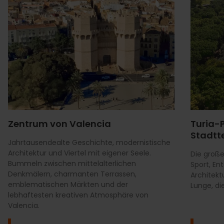
Zentrum von Valencia
Turia-
Stadtte
Jahrtausendealte Geschichte, modernistische
Architektur und Viertel mit eigener Seele.
Die große
Bummeln zwischen mittelalterlichen
Sport, E
Denkmälern, charmanten Terrassen,
Architekt
emblematischen Märkten und der
Lunge, di
lebhaftesten kreativen Atmosphäre von
Valencia.