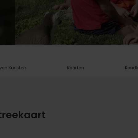
van Kunsten
Kaarten
Rondl
treekaart