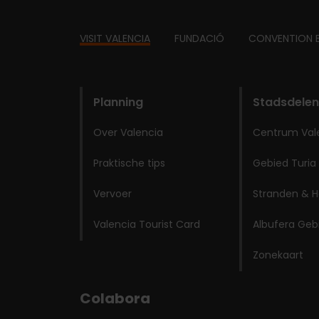
Footer
VISIT VALENCIA
FUNDACIÓ
CONVENTION 
domains
Planning
Stadsdelen
Over Valencia
Centrum Val
Praktische tips
Gebied Turia
Vervoer
Stranden & H
Valencia Tourist Card
Albufera Geb
Zonekaart
Colabora