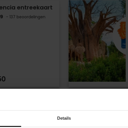
encia entreekaart
.9
- 137 beoordelingen
50
Details