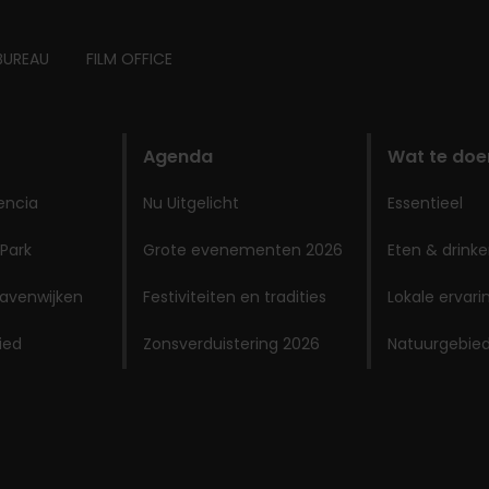
BUREAU
FILM OFFICE
Agenda
Wat te doe
encia
Nu Uitgelicht
Essentieel
 Park
Grote evenementen 2026
Eten & drink
avenwijken
Festiviteiten en tradities
Lokale ervar
ied
Zonsverduistering 2026
Natuurgebie