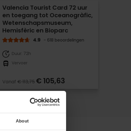
Valencia Tourist Card 72 uur
en toegang tot Oceanogràfic,
Wetenschapsmuseum,
Hemisfèric en Bioparc
4.9
- 618 beoordelingen
Duur: 72h
Vervoer
€ 105,63
Vanaf
€ 113,75
About