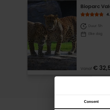
Bioparc Val
4
Duur: 5h
Elke dag
€ 32,
Vanaf
Consent