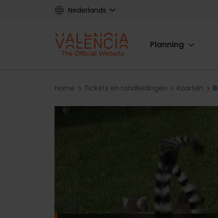
Skip
Nederlands
to
main
Main
content
Planning
navigat
Breadcrumb
Home
Tickets en rondleidingen
Kaarten
B