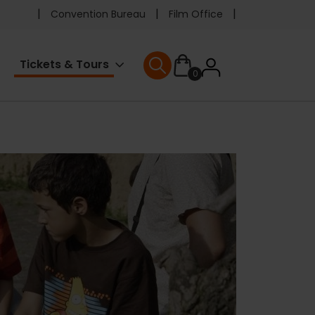
Pre
Convention Bureau
Film Office
header
User
Tickets & Tours
0
menu
User menu
accoun
menu