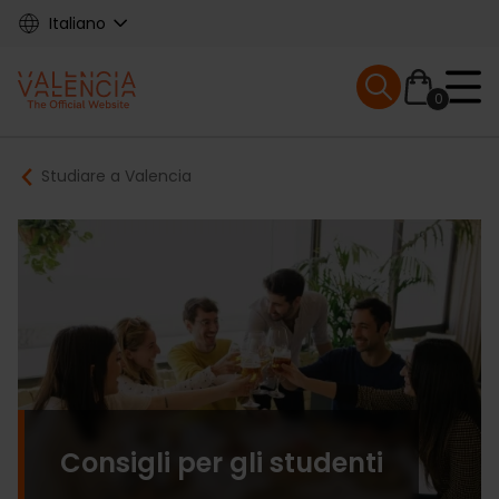
Skip
Italiano
to
main
Mobile menu ex
content
0
Main
Breadcrumb
Studiare a Valencia
navigation
Consigli per gli studenti