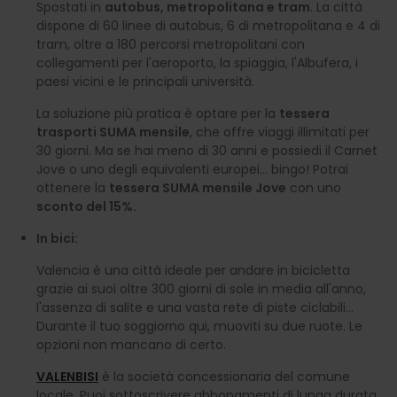
Spostati in
autobus, metropolitana e tram
. La città
dispone di 60 linee di autobus, 6 di metropolitana e 4 di
tram, oltre a 180 percorsi metropolitani con
collegamenti per l'aeroporto, la spiaggia, l'Albufera, i
paesi vicini e le principali università.
La soluzione più pratica è optare per la
tessera
trasporti SUMA mensile
, che offre viaggi illimitati per
30 giorni. Ma se hai meno di 30 anni e possiedi il Carnet
Jove o uno degli equivalenti europei… bingo! Potrai
ottenere la
tessera SUMA mensile Jove
con uno
sconto del 15%.
In bici:
Valencia è una città ideale per andare in bicicletta
grazie ai suoi oltre 300 giorni di sole in media all'anno,
l'assenza di salite e una vasta rete di piste ciclabili…
Durante il tuo soggiorno qui, muoviti su due ruote. Le
opzioni non mancano di certo.
VALENBISI
è la società concessionaria del comune
locale. Puoi sottoscrivere abbonamenti di lunga durata