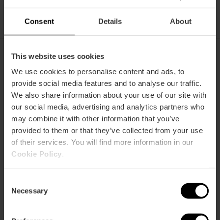
Consent
Details
About
This website uses cookies
We use cookies to personalise content and ads, to
Potrebbe interessarti anche
provide social media features and to analyse our traffic.
We also share information about your use of our site with
our social media, advertising and analytics partners who
may combine it with other information that you’ve
provided to them or that they’ve collected from your use
of their services. You will find more information in our
Cookie Policy
.
Consent
Necessary
Selection