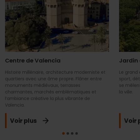
Centre de Valencia
Jardin 
Histoire millénaire, architecture moderniste et
Le grand 
quartiers avec une âme propre. Flâner entre
sport, dé
monuments médiévaux, terrasses
se mêlen
charmantes, marchés emblématiques et
la ville.
l’ambiance créative la plus vibrante de
Valencia.
Voir plus
Voir 