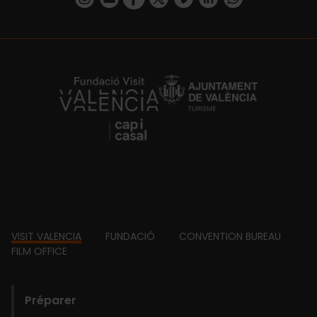
https://fundacion.visitvalencia.com/
Footer
VISIT VALENCIA
FUNDACIÓ
CONVENTION BUREAU
FILM OFFICE
domains
Préparer