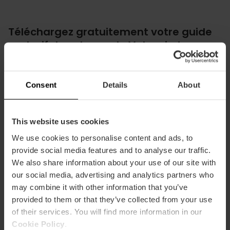
Téléchargez gratuitement votre guide
exclusif des plages de Valencia !
Vous préparez vos prochaines vacances de soleil et
de plage ? Ne cherchez plus. Nous avons conçu un
Consent
Details
About
GUIDE UNIQUE pour vous permettre de profiter
pleinement de notre littoral comme un véritable
habitant de la région.
This website uses cookies
We use cookies to personalise content and ads, to
provide social media features and to analyse our traffic.
We also share information about your use of our site with
our social media, advertising and analytics partners who
may combine it with other information that you’ve
provided to them or that they’ve collected from your use
of their services. You will find more information in our
Cookie Policy
.