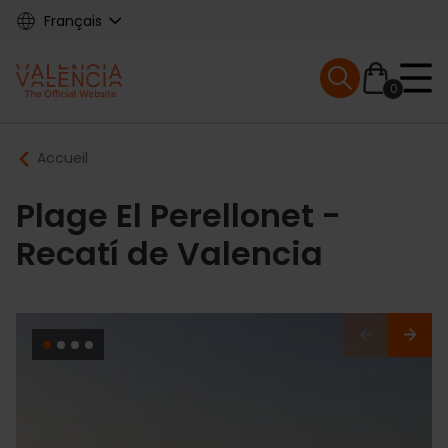
Skip
Français
to
main
Mobile menu ex
content
0
Main
Breadcrumb
Accueil
navigation
Plage El Perellonet -
Recatí de Valencia