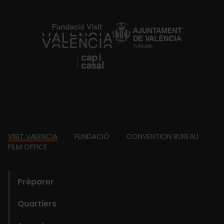
https://fundacion.visitvalencia.com/
Footer
VISIT VALENCIA
FUNDACIÓ
CONVENTION BUREAU
FILM OFFICE
domains
Préparer
Quartiers