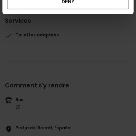
DENY
Services
Toilettes adaptées
Comment s'y rendre
Bus
25
Platja del Recatí, España