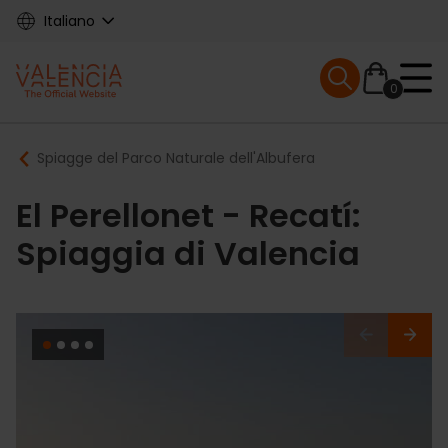
Skip
Italiano
to
main
Mobile menu ex
content
0
Main
Breadcrumb
Spiagge del Parco Naturale dell'Albufera
navigation
El Perellonet - Recatí:
Spiaggia di Valencia