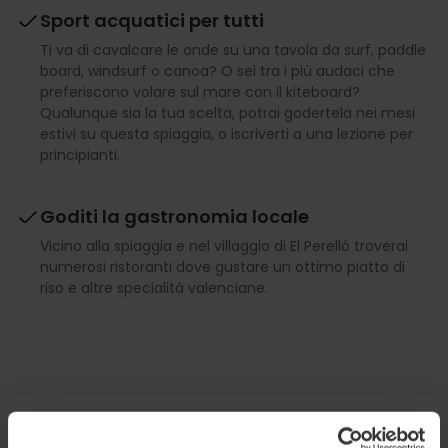
Sport acquatici per tutti
Ti va di cavalcare le onde su una tavola da surf, paddle
board, windsurf o canoa? O sei tra i più audaci che
preferiscono volare sul mare con il kiteboard?
Qualunque sia la tua scelta, potrai godertela nei mesi
estivi su questa spiaggia, o iscriverti a una lezione per
principianti.
Goditi la gastronomia locale
Vicino alla spiaggia e nel villaggio di El Perelló troverai
numerosi ristoranti dove gustare un ottimo piatto di
riso e altre specialità valenciane.