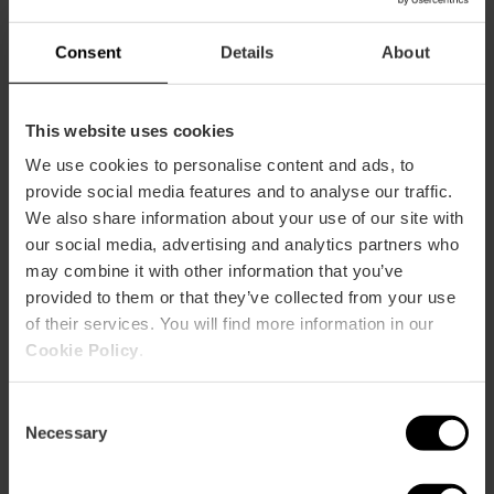
Scarica gratis la tua guida esclusiva
delle spiagge di Valencia!
Consent
Details
About
Stai pianificando la tua prossima fuga all'insegna del
This website uses cookies
sole e del mare? Non cercare oltre. Abbiamo creato
una GUIDA UNICA per farti vivere al meglio le
We use cookies to personalise content and ads, to
spiagge della nostra costa, proprio come un vero
provide social media features and to analyse our traffic.
locale.
We also share information about your use of our site with
our social media, advertising and analytics partners who
may combine it with other information that you’ve
provided to them or that they’ve collected from your use
of their services. You will find more information in our
Cookie Policy
.
Consent
Necessary
Selection