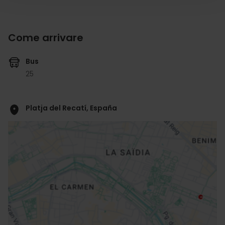
Come arrivare
Bus
25
Platja del Recatí, España
ose