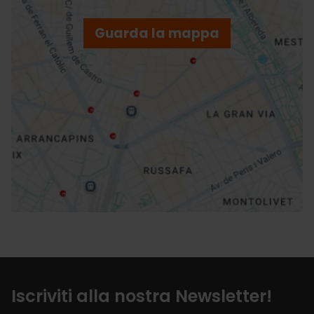
ebar
p
Guarda la mappa
r
ation
Indicazioni
Iscriviti alla nostra Newsletter!