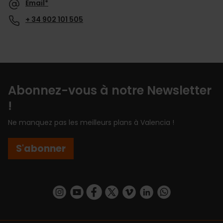
Email*
+ 34 902 101 505
Abonnez-vous à notre Newsletter
!
Ne manquez pas les meilleurs plans à Valencia !
S'abonner
https://www.instagram.com/visit_valencia/
https://www.youtube.com/user/Turisvalenc
https://www.facebook.com/Valencia.E
https://twitter.com/ValenciaEspa
https://vimeo.com/visitvalen
https://www.linkedin.com/company/turismo-valencia/
https://api.whatsapp.com/send/?