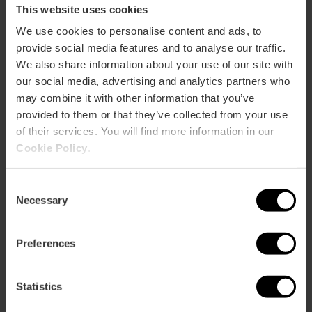
This website uses cookies
Metro
We use cookies to personalise content and ads, to
L1,
L2,
L4
provide social media features and to analyse our traffic.
Bus
We also share information about your use of our site with
62,
99
our social media, advertising and analytics partners who
may combine it with other information that you’ve
provided to them or that they’ve collected from your use
Avenida Cortes Valencianas, 59 46015 València
of their services. You will find more information in our
Cookie Policy
.
Consent
Necessary
Selection
Preferences
ose
ebar
Statistics
p