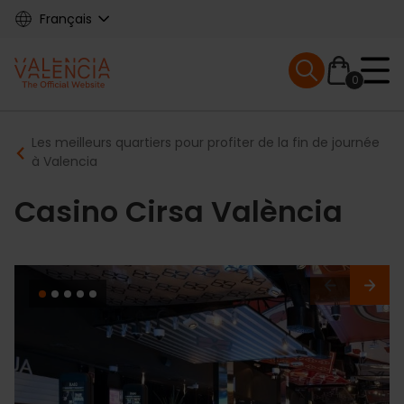
Skip
Français
to
main
Mobile menu ex
content
0
Main
Breadcrumb
Les meilleurs quartiers pour profiter de la fin de journée
navigation
à Valencia
Casino Cirsa València