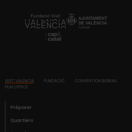
https://fundacion.visitvalencia.com/
Footer
VISIT VALENCIA
FUNDACIÓ
CONVENTION BUREAU
FILM OFFICE
domains
Préparer
Quartiers