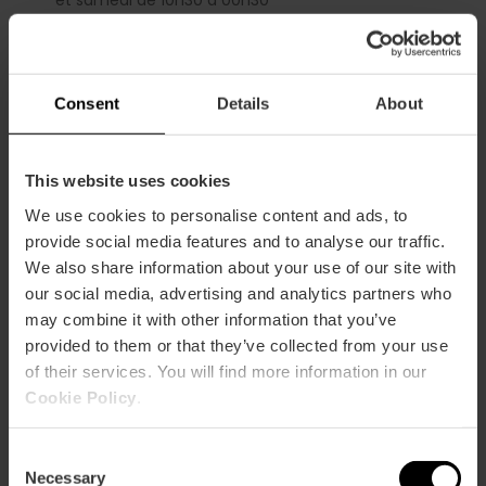
Free TAX
Réduction Valencia Tourist Card
-5%
Consent
Details
About
This website uses cookies
We use cookies to personalise content and ads, to
provide social media features and to analyse our traffic.
We also share information about your use of our site with
Comment s'y rendre
our social media, advertising and analytics partners who
may combine it with other information that you’ve
Metro
provided to them or that they’ve collected from your use
L3,
L5
of their services. You will find more information in our
Bus
Cookie Policy
.
7,
8,
10,
19,
32,
35,
62,
63,
67
Consent
Necessary
Selection