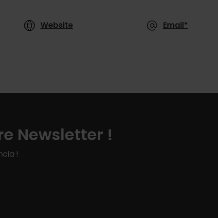
Website
Email*
e Newsletter !
cia !