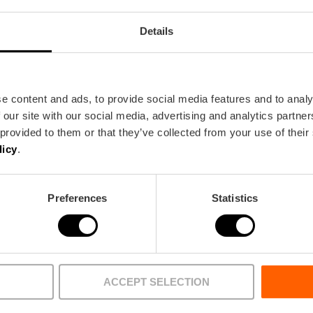
Details
e content and ads, to provide social media features and to analy
Metro
Bus
 our site with our social media, advertising and analytics partn
L4,
L5,
L7
31,
81,
98,
99
 provided to them or that they’ve collected from your use of their
licy
.
cia
Preferences
Statistics
ACCEPT SELECTION