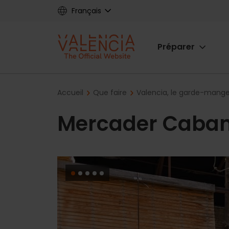
Skip
Français
to
main
Main
content
Préparer
navigat
Breadcrumb
Accueil
Que faire
Valencia, le garde-mange
Mercader Caban