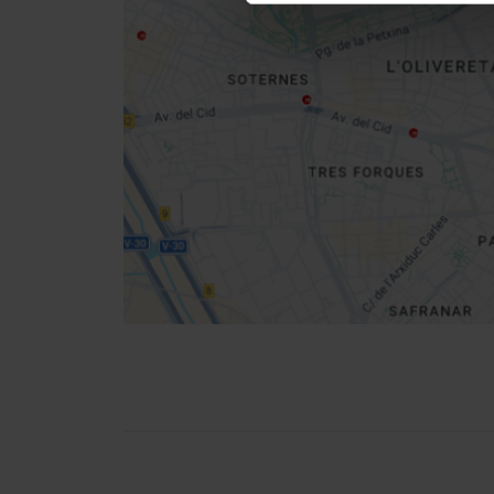
map
Get
your
location
Directions