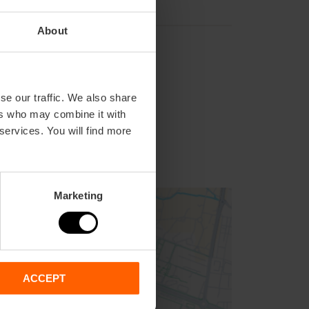
About
se our traffic. We also share
ers who may combine it with
 services. You will find more
Marketing
ACCEPT