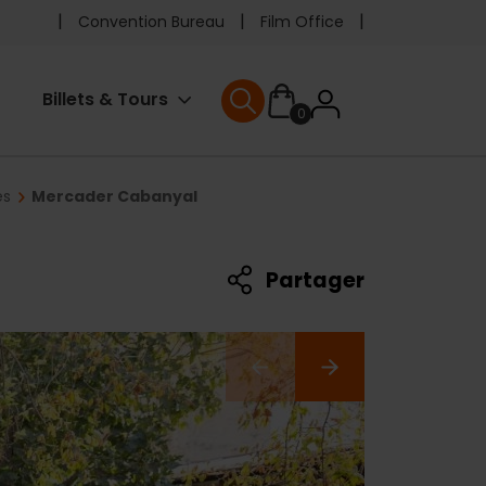
Pre
Convention Bureau
Film Office
header
User
Billets & Tours
0
menu
User menu
accoun
es
Mercader Cabanyal
menu
Partager