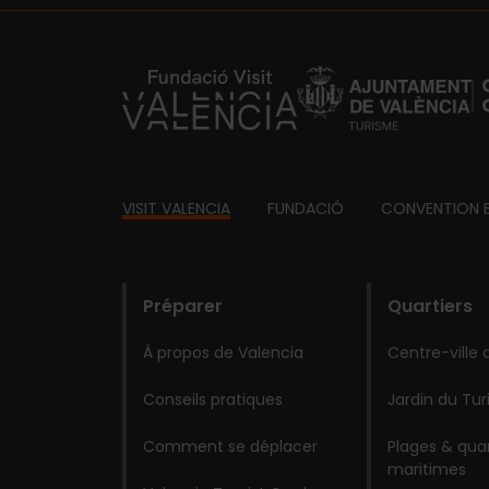
https://fundacion.visitvalencia.com/
Footer
VISIT VALENCIA
FUNDACIÓ
CONVENTION 
domains
Préparer
Quartiers
À propos de Valencia
Centre-ville 
Conseils pratiques
Jardin du Tur
Comment se déplacer
Plages & quar
maritimes