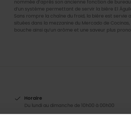
nommée d’après son ancienne fonction de bureau 
d’un système permettant de servir la bière El Águi
Sans rompre la chaîne du froid, la bière est servie 
situées dans la mezzanine du Mercado de Cocinas, c
bouche ainsi qu’un arôme et une saveur plus pron
Horaire
Du lundi au dimanche de 10h00 à 00h00