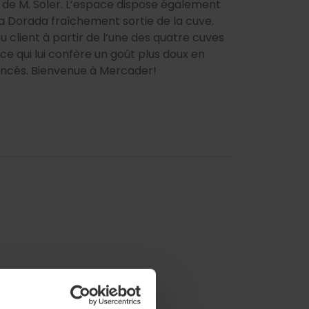
de M. Soler. L’espace dispose également
la Dorada fraîchement sortie de la cuve.
au client à partir de l’une des quatre cuves
e qui lui confère un goût plus doux en
oncés. Bienvenue à Mercader!