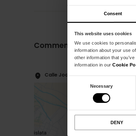
Consent
This website uses cookies
We use cookies to personalis
Comment s'y rendre
information about your use of
other information that you’ve
information in our
Cookie Po
Calle Joan Mercader, 16 46011 Valèn
Consent
Necessary
Selection
DENY
Close
sidebar