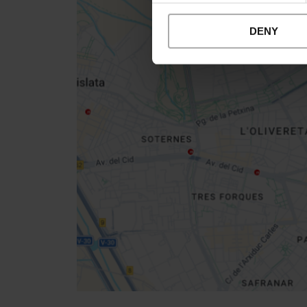
DENY
Close
sidebar
map
Get
your
location
Directions