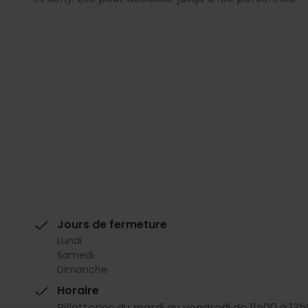
Jours de fermeture
Lundi
Samedi
Dimanche
Horaire
Billetteries du mardi au vendredi de 11h00 à 13