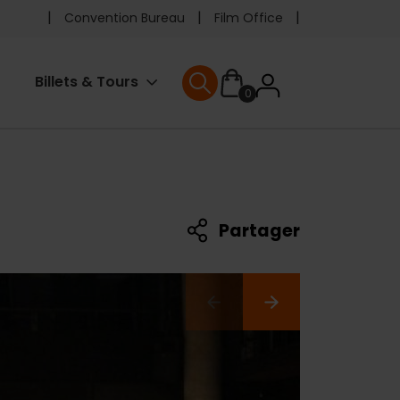
Pre
Convention Bureau
Film Office
header
User
Billets & Tours
0
menu
User menu
accoun
menu
Partager