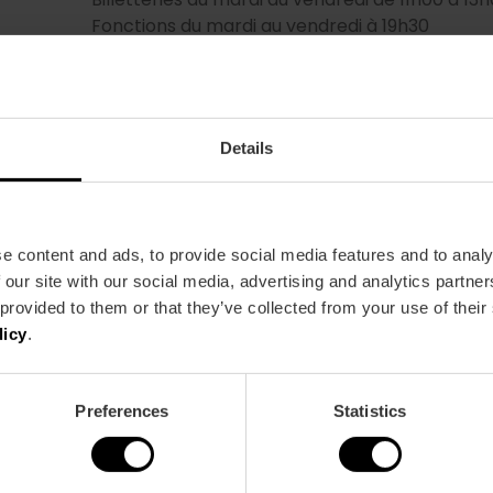
Fonctions du mardi au vendredi à 19h30
Details
e content and ads, to provide social media features and to analy
Metro
Bus
 our site with our social media, advertising and analytics partn
L3,
L5,
L7,
L9
4,
6,
8,
9,
10,
11,
16,
26,
 provided to them or that they’ve collected from your use of their
32,
70,
71,
81
licy
.
Preferences
Statistics
alència, España