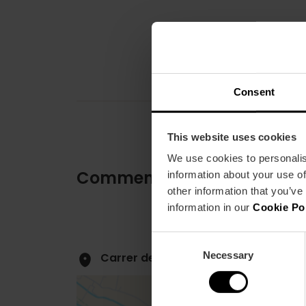
Consent
This website uses cookies
We use cookies to personalis
Comment s'y rendre
information about your use of
other information that you’ve
information in our
Cookie Po
Consent
Necessary
Selection
Carrer de la Universitat, 2, 46003 V