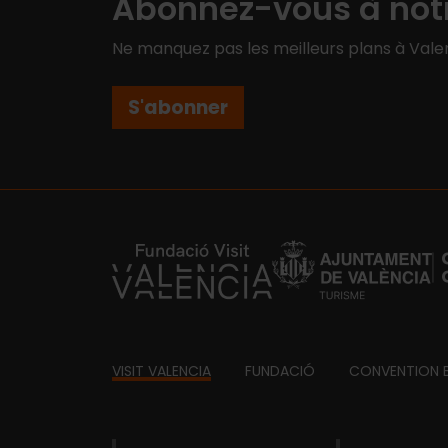
Abonnez-vous à notr
Ne manquez pas les meilleurs plans à Valen
S'abonner
https://fundacion.visitvalencia.com/
Footer
VISIT VALENCIA
FUNDACIÓ
CONVENTION 
domains