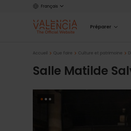
Skip
Français
to
main
Main
content
Préparer
navigat
Breadcrumb
Accueil
Que faire
Culture et patrimoine
D
Salle Matilde Sa