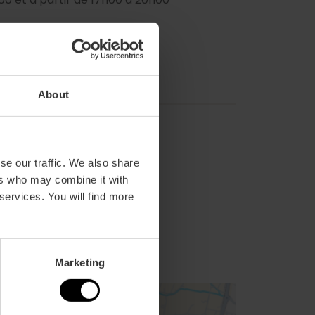
About
se our traffic. We also share
ers who may combine it with
28,
31,
 services. You will find more
Marketing