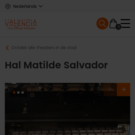
Skip
Nederlands
to
main
Mobile menu ex
content
0
Main
Breadcrumb
Ontdek alle theaters in de stad
navigation
Hal Matilde Salvador