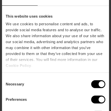
Hoe te arriveren
This website uses cookies
Metro
We use cookies to personalise content and ads, to
L3,
L5,
L7,
L9
provide social media features and to analyse our traffic.
Bus
We also share information about your use of our site with
4,
6,
8,
9,
10,
11,
16,
26,
28,
31,
32,
70,
71,
81
our social media, advertising and analytics partners who
may combine it with other information that you’ve
provided to them or that they’ve collected from your use
Carrer de la Universitat, 2, 46003 València, España
of their services. You will find more information in our
Cookie Policy
.
Consent
Necessary
Selection
Preferences
ose