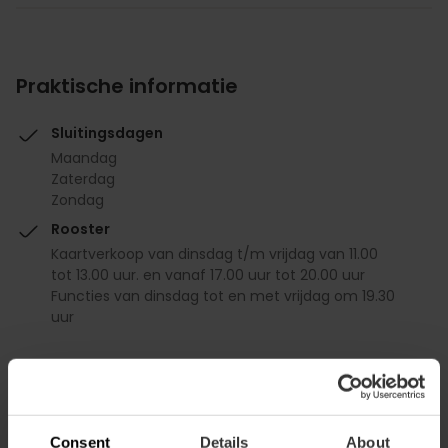
Praktische informatie
Sluitingsdagen
Maandag
Zaterdag
Zondag
Rooster
Kaartverkoop van dinsdag t/m vrijdag van 11.00
tot 13.00 uur. en vanaf 17.00 uur tot 20.00 uur
Functies van dinsdag tot en met vrijdag om 19.30
uur
Consent
Details
About