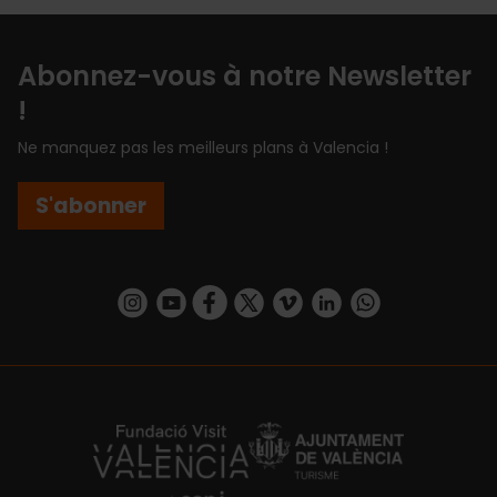
Abonnez-vous à notre Newsletter
!
Ne manquez pas les meilleurs plans à Valencia !
S'abonner
https://www.instagram.com/visit_valencia/
https://www.youtube.com/user/Turisvalenc
https://www.facebook.com/Valencia.E
https://twitter.com/ValenciaEspa
https://vimeo.com/visitvalen
https://www.linkedin.com/company/turismo-valencia/
https://api.whatsapp.com/send/?
https://fundacion.visitvalencia.com/