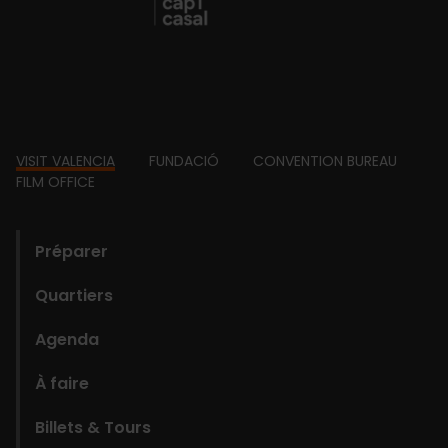
Footer
VISIT VALENCIA
FUNDACIÓ
CONVENTION BUREAU
FILM OFFICE
domains
Préparer
Quartiers
Agenda
À faire
Billets & Tours