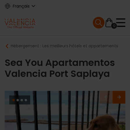
Skip
Français
to
main
Mobile menu ex
content
0
Main
Breadcrumb
Hébergement : Les meilleurs hôtels et appartements
navigation
Sea You Apartamentos
Valencia Port Saplaya