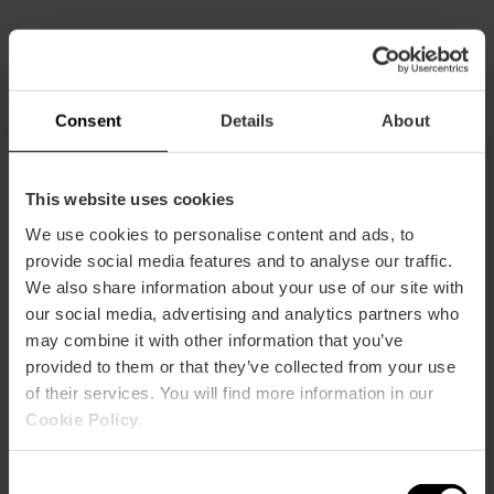
Services
Climatisation
Consent
Details
About
Parking
Wifi
This website uses cookies
Terrasse / Balcon
We use cookies to personalise content and ads, to
provide social media features and to analyse our traffic.
Piscina
We also share information about your use of our site with
our social media, advertising and analytics partners who
may combine it with other information that you’ve
provided to them or that they’ve collected from your use
of their services. You will find more information in our
Cookie Policy
.
Comment s'y rendre
Consent