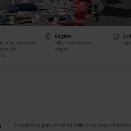
Région
Cat
de la Aduana, Moll
Villes maritimes et
expo
ent, s/n,
plages
ia.
e
Si vous êtes passionné de voile, vous avez de la ch