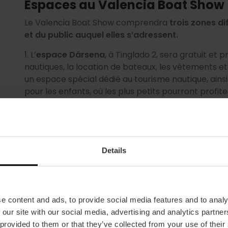
Espaces au Valencia Boat Show
Le Valencia Boat Show comprendra
trois zones di
et du public auquel elles s’adressent.
1. L’
espace Dársena
, à Tinglado 2, sera gratuit et
nautiques, la location de bateaux, les vêtements et 
un espace spécial dédié au tourisme nautique, ain
pour les enfants, où les plus petits pourront profite
2. Sur la place de l’Aigua se trouvera l’e
space Boc
l’industrie nautique, aux services professionnels d
ports, au refit & repair et à l’entretien des bateaux
Details
3. L'
espace Mar abierto
, le plus grand, présenter
des chantiers navals, à sec ou à flot.
L’accès à ces deux dernières zones est payant ou sur 
e content and ads, to provide social media features and to analy
Venez, découvrez et naviguez :)
 our site with our social media, advertising and analytics partn
 provided to them or that they’ve collected from your use of their