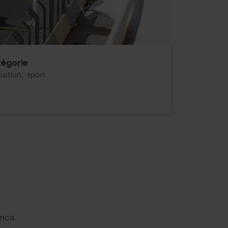
égorie
sition
sport
ance.