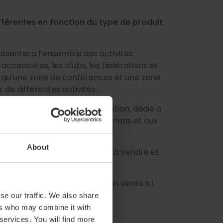
fférentes en fonction du type de produit
 présentera l’ensemble des activités
accessoires, les clubs, les fédérations et
si qu’une zone de conférences et une zone
r de différentes activités.
ana
, la nouveauté de cette édition, dédié à
u secteur, aux moteurs, aux marinas et aux
.
About
a toute la gamme des bateaux à vendre et
invitation. Les billets sont en vente ici.
se our traffic. We also share
ers who may combine it with
 services. You will find more