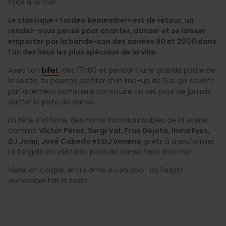
face à la mer.
Le classique «Tardeo Remember» est de retour, un
rendez-vous pensé pour chanter, danser et se laisser
emporter par la bande-son des années 90 et 2000 dans
l’un des lieux les plus spéciaux de la ville.
Avec ton
billet
, dès 17h00 et pendant une grande partie de
la soirée, tu pourras profiter d’un line-up de DJs qui savent
parfaitement comment construire un set pour ne jamais
quitter la piste de danse.
En tête d’affiche, des noms incontournables de la scène
comme
Víctor Pérez, Sergi Val, Fran Dejota, Inma Eyes,
DJ Joan, José Cabedo et DJ Veneno
, prêts à transformer
La Pérgola en véritable piste de danse face à la mer.
Viens en couple, entre amis ou en solo : ici, l’esprit
remember
fait le reste.