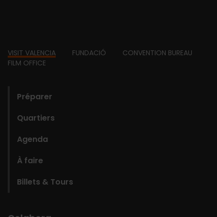
Footer
VISIT VALENCIA
FUNDACIÓ
CONVENTION BUREAU
FILM OFFICE
domains
Préparer
Quartiers
Agenda
À faire
Billets & Tours