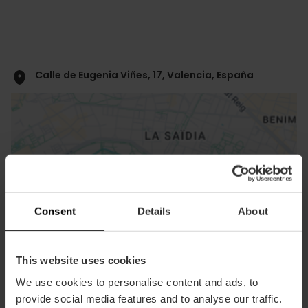
Calle de Eugenia Viñes, 17, Valencia, España
Consent
Details
About
ose
ebar
p
This website uses cookies
Voir la carte
r
ation
We use cookies to personalise content and ads, to
provide social media features and to analyse our traffic.