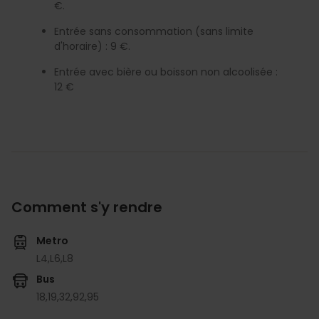
€.
Entrée sans consommation (sans limite
d'horaire) : 9 €.
Entrée avec bière ou boisson non alcoolisée :
12 €
Comment s'y rendre
Metro
L4,
L6,
L8
Bus
18,
19,
32,
92,
95