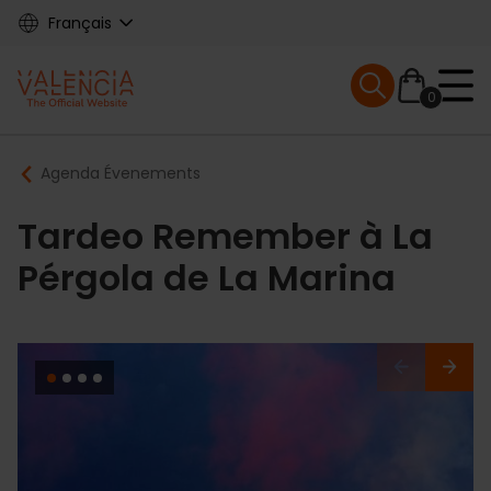
Skip
Français
to
main
Mobile menu ex
content
0
Main
Breadcrumb
Agenda Évenements
navigation
Tardeo Remember à La
Pérgola de La Marina