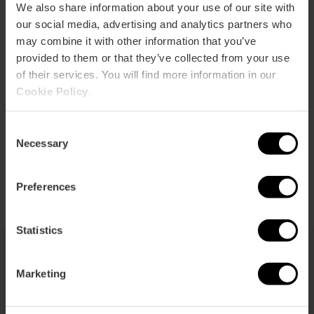
We also share information about your use of our site with
our social media, advertising and analytics partners who
may combine it with other information that you’ve
provided to them or that they’ve collected from your use
Directions
of their services. You will find more information in our
Cookie Policy
.
Consent
Necessary
Selection
Preferences
Statistics
Marketing
Vous pouvez aussi être intéressé