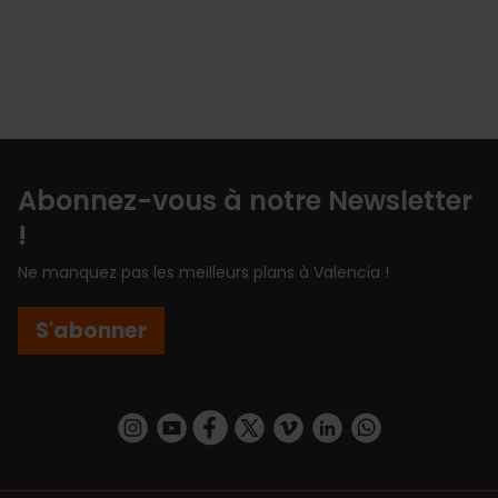
Abonnez-vous à notre Newsletter
!
Ne manquez pas les meilleurs plans à Valencia !
S'abonner
https://www.instagram.com/visit_valencia/
https://www.youtube.com/user/Turisvalenc
https://www.facebook.com/Valencia.E
https://twitter.com/ValenciaEspa
https://vimeo.com/visitvalen
https://www.linkedin.com/company/turismo-valencia/
https://api.whatsapp.com/send/?