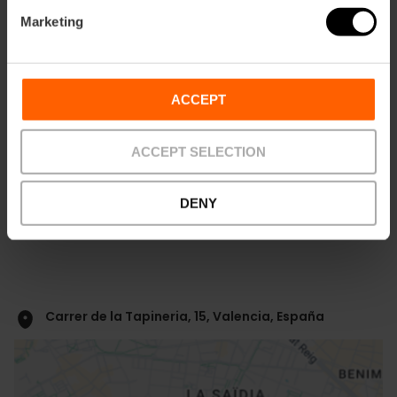
Marketing
ACCEPT
Comment s'y rendre
ACCEPT SELECTION
Bus
4,
11,
31,
32,
70,
C1
DENY
Carrer de la Tapineria, 15, Valencia, España