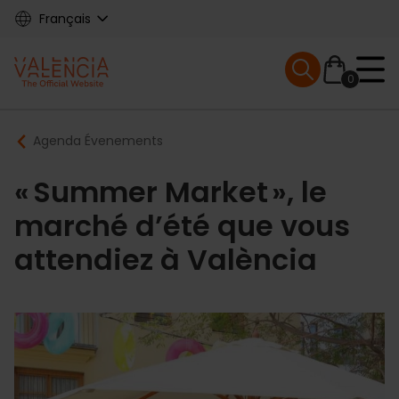
Skip
Français
to
main
Mobile menu ex
content
0
Main
Breadcrumb
Agenda Évenements
navigation
« Summer Market », le
marché d’été que vous
attendiez à València