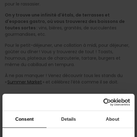
pour le rassasier.
On y trouve une infinité d'étals, de terrasses et
d'espaces gastro, où vous trouverez des boissons de
toutes sortes :
vins, bières, granités, de succulentes
gourmandises, etc.
Pour le petit-déjeuner, une collation à midi, pour déjeuner,
goûter ou dîner ! Vous y trouverez de tout ! Toasts,
houmous, plateaux de charcuterie, tartare, burgers et
même du cabillaud en tempura.
À ne pas manquer ! Venez découvrir tous les stands du
«
Summer Market
» et célébrez l’été comme il se doit.
Consent
Details
About
PLUS D'INFORMATIONS