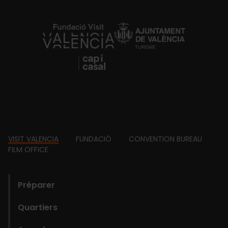
https://fundacion.visitvalencia.com/
Footer
VISIT VALENCIA
FUNDACIÓ
CONVENTION BUREAU
FILM OFFICE
domains
Préparer
Quartiers