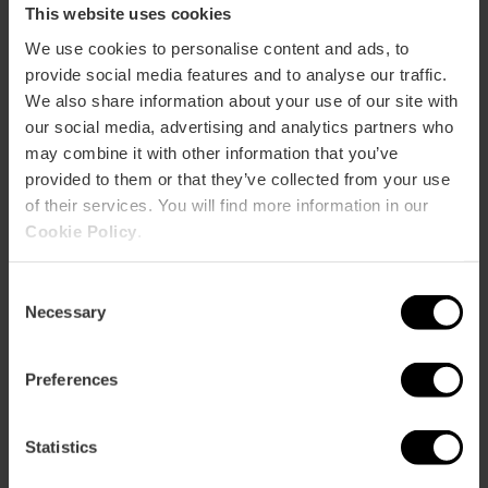
This website uses cookies
We use cookies to personalise content and ads, to
provide social media features and to analyse our traffic.
We also share information about your use of our site with
our social media, advertising and analytics partners who
Informations pratiques
may combine it with other information that you’ve
provided to them or that they’ve collected from your use
of their services. You will find more information in our
Date
Cookie Policy
.
25/07/2024 - 11/08/2024
Horaire
Consent
Fermé du lundi au mercredi.
Necessary
Selection
Jeudi et vendredi de 11h00 à 14h30 et de 18h30 à
21h30
Preferences
Samedi et dimanche de 11h00 à 21h30.
Tickets
Statistics
Gratuit.