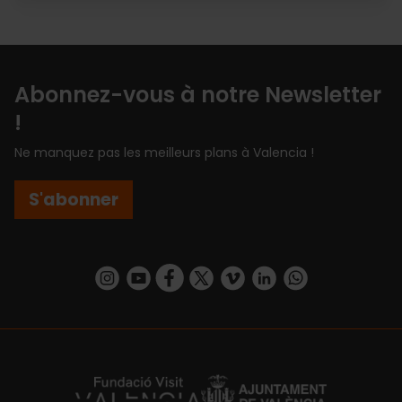
Abonnez-vous à notre Newsletter
!
Ne manquez pas les meilleurs plans à Valencia !
S'abonner
https://www.instagram.com/visit_valencia/
https://www.youtube.com/user/Turisvalenc
https://www.facebook.com/Valencia.E
https://twitter.com/ValenciaEspa
https://vimeo.com/visitvalen
https://www.linkedin.com/company/turismo-valencia/
https://api.whatsapp.com/send/?