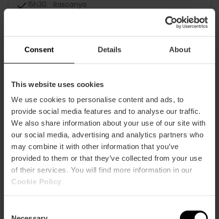
15h30. : Rascanya
17h10. : Camins al Grau
Consent
Details
About
18h55. : Ruzafa A
19h55. : Ruzafa B
This website uses cookies
20h40. : Pla del Reial-Benimaclet
We use cookies to personalise content and ads, to
provide social media features and to analyse our traffic.
22h40. : Canyamelar-Grau-Nazaret
We also share information about your use of our site with
our social media, advertising and analytics partners who
00h10. : La Xerea
may combine it with other information that you’ve
provided to them or that they’ve collected from your use
OFFRANDE – RUE SAN VICENTE
of their services. You will find more information in our
15h30. : Patraix
Cookie Policy
.
16h45. : Botànic-La Petxina
Consent
Necessary