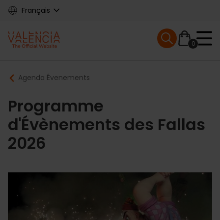
Skip
Français
to
main
Mobile menu ex
content
0
Main
Breadcrumb
Agenda Évenements
navigation
Programme
d'Évènements des Fallas
2026