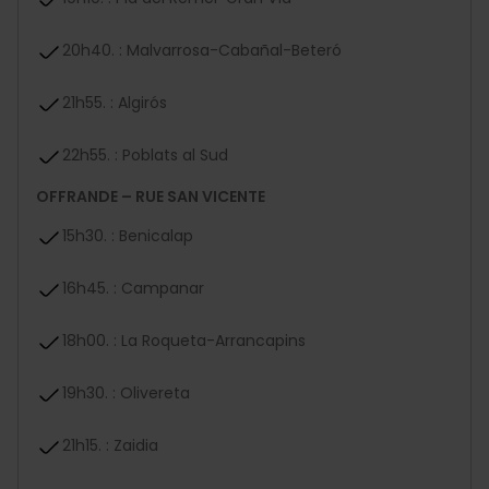
20h40. : Malvarrosa-Cabañal-Beteró
21h55. : Algirós
22h55. : Poblats al Sud
OFFRANDE – RUE SAN VICENTE
15h30. : Benicalap
16h45. : Campanar
18h00. : La Roqueta-Arrancapins
19h30. : Olivereta
21h15. : Zaidia