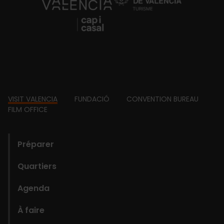
https://fundacion.visitvalencia.com/
Footer
VISIT VALENCIA
FUNDACIÓ
CONVENTION BUREAU
FILM OFFICE
domains
Préparer
Quartiers
Agenda
À faire