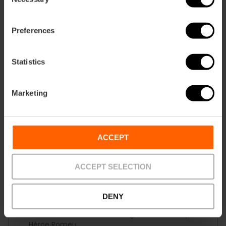
Selection
17h45. : El Carmen
Preferences
18h30. : Jesús
19h45. : Quart de Poblet-Xirivella
Statistics
21h25. : La Creu Coberta
Marketing
22h40. : El Pilar-Sant Francesc
23h55. : La Seu-El Mercat
ACCEPT
00h25. : Maisons Régionales
ACCEPT SELECTION
00h35. : Juntas Locales (Comités Locaux)
DENY
00h45. : Falla de la Fallera Mayor Infantile de
Valence, Marta Mercader Roig, la falla Alberique-
Héroe Romeu