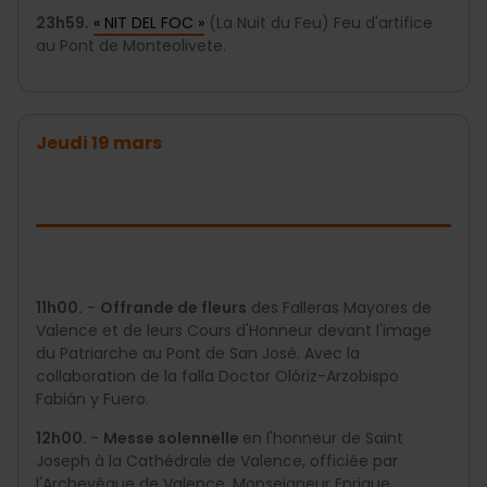
23h59.
« NIT DEL FOC »
(La Nuit du Feu) Feu d'artifice
au Pont de Monteolivete.
Jeudi 19 mars
11h00.
-
Offrande de fleurs
des Falleras Mayores de
Valence et de leurs Cours d'Honneur devant l'image
du Patriarche au Pont de San José. Avec la
collaboration de la falla Doctor Olóriz-Arzobispo
Fabián y Fuero.
12h00.
-
Messe solennelle
en l'honneur de Saint
Joseph à la Cathédrale de Valence, officiée par
l'Archevêque de Valence, Monseigneur Enrique