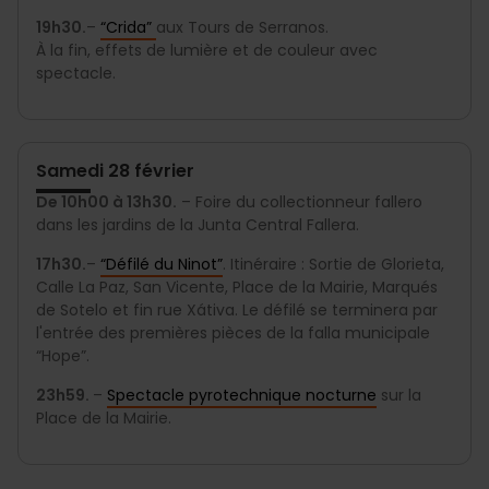
19h30.
–
“Crida”
aux Tours de Serranos.
À la fin, effets de lumière et de couleur avec
spectacle.
Samedi 28 février
De 10h00 à 13h30.
– Foire du collectionneur fallero
dans les jardins de la Junta Central Fallera.
17h30.
–
“
Défilé du Ninot
”
. Itinéraire : Sortie de Glorieta,
Calle La Paz, San Vicente, Place de la Mairie, Marqués
de Sotelo et fin rue Xátiva. Le défilé se terminera par
l'entrée des premières pièces de la falla municipale
“Hope”.
23h59.
–
Spectacle pyrotechnique nocturne
sur la
Place de la Mairie.