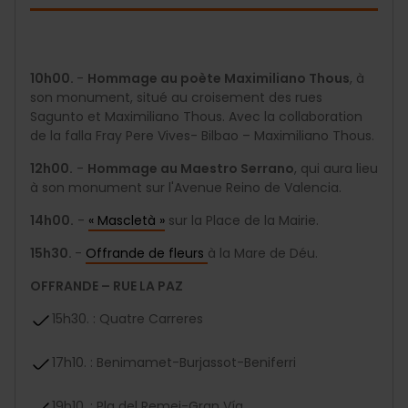
10h00.
-
Hommage au poète Maximiliano Thous
, à
son monument, situé au croisement des rues
Sagunto et Maximiliano Thous. Avec la collaboration
de la falla Fray Pere Vives- Bilbao – Maximiliano Thous.
12h00.
-
Hommage au Maestro Serrano
, qui aura lieu
à son monument sur l'Avenue Reino de Valencia.
14h00.
-
« Mascletà »
sur la Place de la Mairie.
15h30.
-
Offrande de fleurs
à la Mare de Déu.
OFFRANDE – RUE LA PAZ
15h30. : Quatre Carreres
17h10. : Benimamet-Burjassot-Beniferri
19h10. : Pla del Remei-Gran Vía