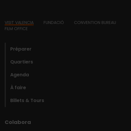
Footer
VISIT VALENCIA
FUNDACIÓ
CONVENTION BUREAU
FILM OFFICE
domains
Préparer
Quartiers
Agenda
À faire
Billets & Tours
Colabora