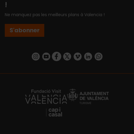
!
Ne manquez pas les meilleurs plans à Valencia !
S'abonner
https://www.instagram.com/visit_valencia/
https://www.youtube.com/user/Turisvalenc
https://www.facebook.com/Valencia.E
https://twitter.com/ValenciaEspa
https://vimeo.com/visitvalen
https://www.linkedin.com/company/turismo-valencia/
https://api.whatsapp.com/send/?
https://fundacion.visitvalencia.com/