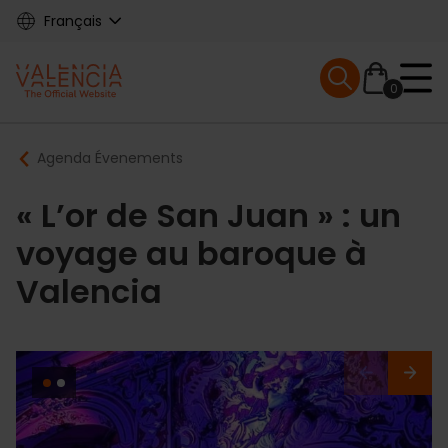
Skip
Français
to
main
Mobile menu ex
content
0
Main
Breadcrumb
Agenda Évenements
navigation
« L’or de San Juan » : un
voyage au baroque à
Valencia