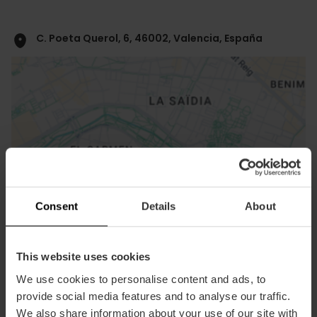
C. Poeta Querol, 6, 46002, Valencia, España
ose
ebar
Consent
Details
About
p
Voir la carte
r
ation
This website uses cookies
We use cookies to personalise content and ads, to
provide social media features and to analyse our traffic.
We also share information about your use of our site with