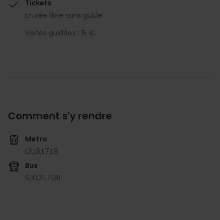
Tickets
Entrée libre sans guide.
Visites guidées : 15 €.
Comment s'y rendre
Metro
L3,
L5,
L7,
L9
Bus
6,
10,
31,
71,
81