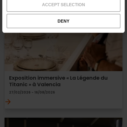
ACCEPT SELECTION
DENY
Exposition immersive « La Légende du
Titanic » à Valencia
27/02/2026 - 16/08/2026