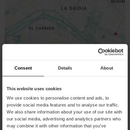
ose
ebar
p
Voir la carte
r
Consent
Details
About
ation
This website uses cookies
We use cookies to personalise content and ads, to
provide social media features and to analyse our traffic.
Directions
We also share information about your use of our site with
our social media, advertising and analytics partners who
may combine it with other information that you’ve