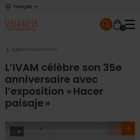
Skip
Français
to
main
Mobile menu ex
content
0
Main
Breadcrumb
Agenda Évenements
navigation
L’IVAM célèbre son 35e
anniversaire avec
l’exposition « Hacer
paisaje »