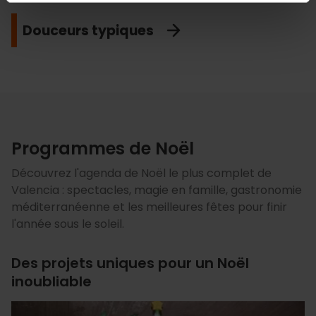
Douceurs typiques
Programmes de Noël
Découvrez l'agenda de Noël le plus complet de
Valencia : spectacles, magie en famille, gastronomie
méditerranéenne et les meilleures fêtes pour finir
l'année sous le soleil.
Des projets uniques pour un Noël
inoubliable