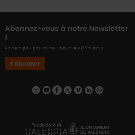
Abonnez-vous à notre Newsletter
!
Ne manquez pas les meilleurs plans à Valencia !
S'abonner
https://www.instagram.com/visit_valencia/
https://www.youtube.com/user/Turisvalenc
https://www.facebook.com/Valencia.E
https://twitter.com/ValenciaEspa
https://vimeo.com/visitvalen
https://www.linkedin.com/company/turismo-valencia/
https://api.whatsapp.com/send/?
https://fundacion.visitvalencia.com/