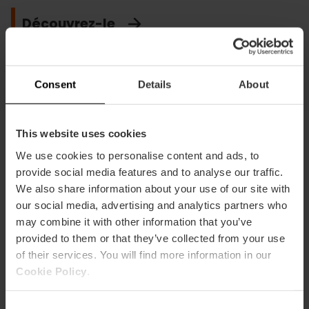
Écoutez-les
Terminez l'année en beauté
dans les boîtes aux lettres.
Profitez-en
Découvrez-le
Visitez-les
Célébrez Noël
Fête du réveillon du Nouvel An
Je veux le voir
Consent
Details
About
This website uses cookies
We use cookies to personalise content and ads, to
Douceurs et saveurs de Noël à
provide social media features and to analyse our traffic.
Valencia
We also share information about your use of our site with
our social media, advertising and analytics partners who
La table valencienne n'est pas complète sans ses
may combine it with other information that you’ve
douceurs artisanales.
provided to them or that they’ve collected from your use
of their services. You will find more information in our
Tourons et la Couronne des Rois
Cookie Policy
.
Consent