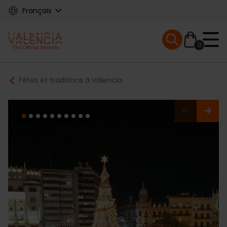
Skip
Français
to
main
Mobile menu ex
content
0
Main
Breadcrumb
Fêtes et traditions à Valencia
navigation