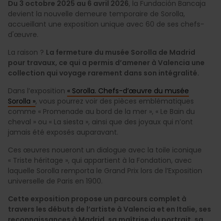
Du 3 octobre 2025 au 6 avril 2026
, la Fundación Bancaja
devient la nouvelle demeure temporaire de Sorolla,
accueillant une exposition unique avec 60 de ses chefs-
d'œuvre.
La raison ?
La fermeture du musée Sorolla de Madrid
pour travaux, ce qui a permis d’amener à Valencia une
collection qui voyage rarement dans son intégralité.
Dans l’exposition
« Sorolla. Chefs-d’œuvre du musée
Sorolla »
,
vous pourrez voir des pièces emblématiques
comme « Promenade au bord de la mer », « Le Bain du
cheval » ou « La siesta », ainsi que des joyaux qui n’ont
jamais été exposés auparavant.
Ces œuvres noueront un dialogue avec la toile iconique
« Triste héritage », qui appartient à la Fondation, avec
laquelle Sorolla remporta le Grand Prix lors de l’Exposition
universelle de Paris en 1900
.
Cette exposition propose un parcours complet à
travers les débuts de l’artiste à Valencia et en Italie, ses
reconnaissances à Madrid, sa maîtrise du portrait, sa