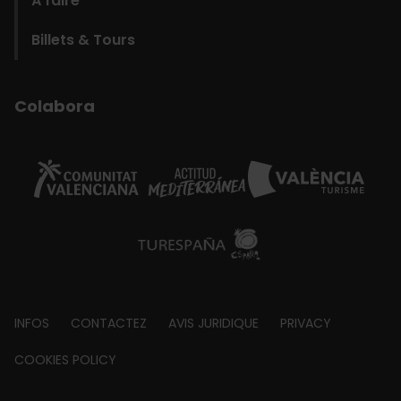
À faire
Billets & Tours
Colabora
Footer
INFOS
CONTACTEZ
AVIS JURIDIQUE
PRIVACY
about
COOKIES POLICY