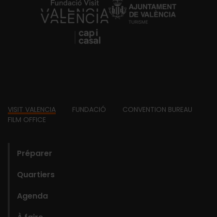
https://fundacion.visitvalencia.com/
Footer
VISIT VALENCIA
FUNDACIÓ
CONVENTION BUREAU
FILM OFFICE
domains
Préparer
Quartiers
Agenda