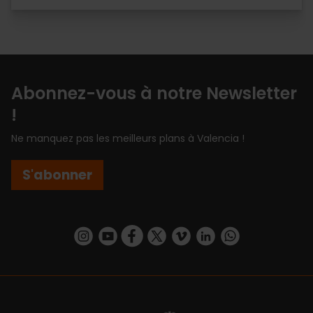
Abonnez-vous à notre Newsletter
!
Ne manquez pas les meilleurs plans à Valencia !
S'abonner
https://www.instagram.com/visit_valencia/
https://www.youtube.com/user/Turisvalenc
https://www.facebook.com/Valencia.E
https://twitter.com/ValenciaEspa
https://vimeo.com/visitvalen
https://www.linkedin.com/company/turismo-valencia/
https://api.whatsapp.com/send/?