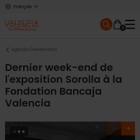
Skip
Français
to
main
Mobile menu ex
content
0
Main
Breadcrumb
Agenda Évenements
navigation
Dernier week-end de
l'exposition Sorolla à la
Fondation Bancaja
Valencia