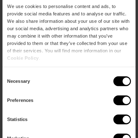
p
We use cookies to personalise content and ads, to
Voir la carte
r
provide social media features and to analyse our traffic.
ation
We also share information about your use of our site with
our social media, advertising and analytics partners who
may combine it with other information that you’ve
provided to them or that they’ve collected from your use
of their services. You will find more information in our
Cookie Policy
.
Directions
Consent
Necessary
Selection
Preferences
Statistics