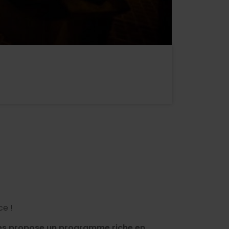
ce !
nces propose un programme riche en