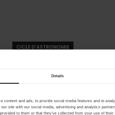
CICLE D'ASTRONOMIE
Details
e content and ads, to provide social media features and to analy
Date
 our site with our social media, advertising and analytics partn
10/10/2024 - 28/11/2024
 provided to them or that they’ve collected from your use of their