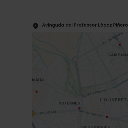
Avinguda del Professor López Piñero,
Close
sidebar
map
Get
your
location