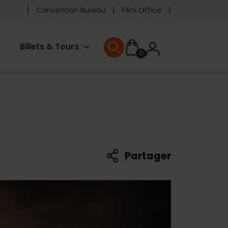
Pre
Convention Bureau
Film Office
header
User
Billets & Tours
0
menu
User menu
accoun
menu
Partager