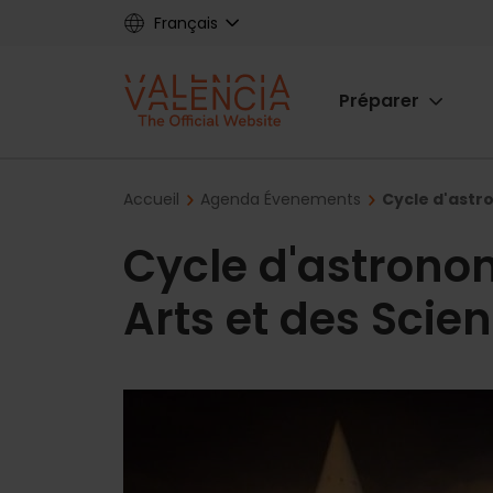
Skip
Français
to
main
Main
content
Préparer
navigat
Breadcrumb
Accueil
Agenda Évenements
Cycle d'astro
Cycle d'astronom
Arts et des Scie