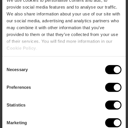
We use cookies to personalise content and ads, to
Bekijk kaart
provide social media features and to analyse our traffic.
r
ation
We also share information about your use of our site with
our social media, advertising and analytics partners who
may combine it with other information that you’ve
provided to them or that they’ve collected from your use
of their services. You will find more information in our
Cookie Policy
.
Routebeschrijving
Consent
Necessary
Selection
Preferences
Statistics
Marketing