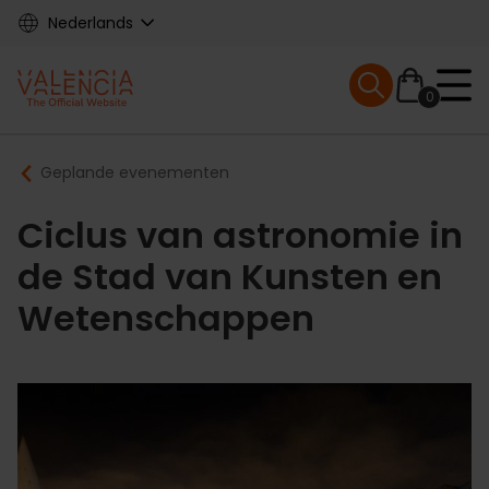
Skip
Nederlands
to
main
Mobile menu ex
content
0
Main
Breadcrumb
Geplande evenementen
navigation
Ciclus van astronomie in
de Stad van Kunsten en
Wetenschappen