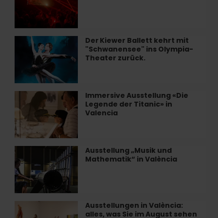
samstags
im
Restaurant
Alegal
Der Kiewer Ballett kehrt mit
Der Kiewer
in
"Schwanensee" ins Olympia-
Ballett
València
Theater zurück.
kehrt
mit
"Schwanensee"
ins
Immersive Ausstellung «Die
Immersive
Olympia-
Legende der Titanic» in
Ausstellung
Theater
Valencia
«Die
zurück.
Legende
der
Titanic»
Ausstellung „Musik und
Ausstellung
in
Mathematik“ in València
„Musik
Valencia
und
Mathematik“
in
València
Ausstellungen in València:
Ausstellungen
alles, was Sie im August sehen
in