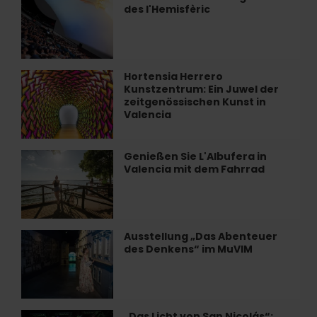
des
des l'Hemisfèric
Sie
Meeres
das
frühstücken
Programm
in
des
València
l'Hemisfèric
Hortensia Herrero
Hortensia
Kunstzentrum: Ein Juwel der
Herrero
zeitgenössischen Kunst in
Kunstzentrum:
Valencia
Ein
Juwel
der
Genießen Sie L'Albufera in
Genießen
zeitgenössischen
Valencia mit dem Fahrrad
Sie
Kunst
L'Albufera
in
in
Valencia
Valencia
mit
Ausstellung „Das Abenteuer
Ausstellung
dem
des Denkens“ im MuVIM
„Das
Fahrrad
Abenteuer
des
Denkens“
im
„Das Licht von San Nicolás“:
„Das