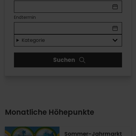
IN
VALÈNCIA
Endtermin
Unterhaltung
für
Kategorie
jeden
Suchen
Geschmack
Monatliche Höhepunkte
Sommer-Jahrmarkt