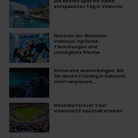
Die besten Spas für einen
Die
entspannten Tag in Valencia
besten
Spas
für
einen
entspannten
Museum der Illusionen
Museum
Tag
Valencia: Optische
der
in
Täuschungen und
Illusionen
unmögliche Räume
Valencia
Valencia:
Optische
Täuschungen
Immersive Ausstellungen, die
Immersive
und
Sie diesen Frühling in Valencia
Ausstellungen,
unmögliche
nicht verpassen…
die
Räume
Sie
diesen
Frühling
Mestalla Forever Tour:
Mestalla
in
Valencia CF hautnah erleben
Forever
Valencia
Tour:
nicht
Valencia
verpassen…
CF