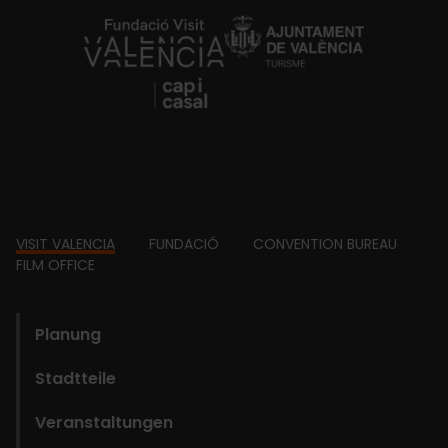
https://fundacion.visitvalencia.com/
Footer
VISIT VALENCIA
FUNDACIÓ
CONVENTION BUREAU
FILM OFFICE
domains
Planung
Stadtteile
Veranstaltungen