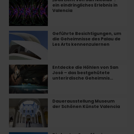
MuVIM
ein eindringliches Erlebnis in
Licht
Valencia
von
San
Nicolás“:
ein
Geführte Besichtigungen, um
Geführte
eindringliches
die Geheimnisse des Palau de
Besichtigungen,
Erlebnis
Les Arts kennenzulernen
um
in
die
Valencia
Geheimnisse
des
Entdecke die Höhlen von San
Entdecke
Palau
José – das bestgehütete
die
de
unterirdische Geheimnis…
Höhlen
Les
von
Arts
San
kennenzulernen
José
Dauerausstellung Museum
Dauerausstellung
–
der Schönen Künste Valencia
Museum
das
der
bestgehütete
Schönen
unterirdische
Künste
Geheimnis…
Valencia