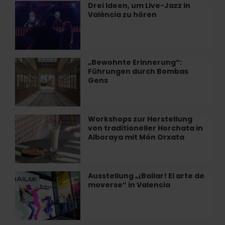
in
Drei Ideen, um Live-Jazz in
Drei
Valencia
València zu hören
Ideen,
um
Live-
Jazz
in
„Bewohnte Erinnerung“:
„Bewohnte
València
Führungen durch Bombas
Erinnerung“:
zu
Gens
Führungen
hören
durch
Bombas
Gens
Workshops zur Herstellung
Workshops
von traditioneller Horchata in
zur
Alboraya mit Món Orxata
Herstellung
von
traditioneller
Horchata
Ausstellung „¡Bailar! El arte de
Ausstellung
in
moverse“ in Valencia
„¡Bailar!
Alboraya
El
mit
arte
Món
de