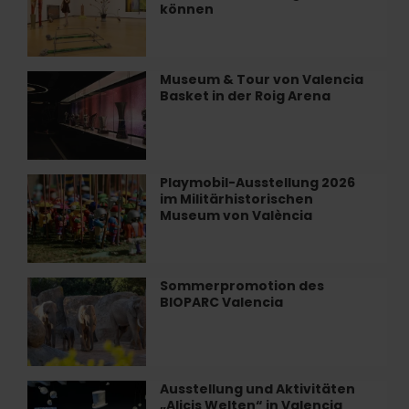
können
València:
alles,
was
Sie
Museum & Tour von Valencia
Museum
im
Basket in der Roig Arena
&
August
Tour
sehen
von
können
Valencia
Basket
Playmobil-Ausstellung 2026
Playmobil-
in
im Militärhistorischen
Ausstellung
der
Museum von València
2026
Roig
im
Arena
Militärhistorischen
Museum
Sommerpromotion des
Sommerpromotion
von
BIOPARC Valencia
des
València
BIOPARC
Valencia
Ausstellung und Aktivitäten
Ausstellung
„Alicis Welten“ in Valencia