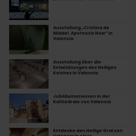
und
Aktivitäten
„Alicis
Welten“
in
Ausstellung „Cristina de
Ausstellung
Valencia
Middel. Apoteosis Now“ in
„Cristina
Valencia
de
Middel.
Apoteosis
Now“
Ausstellung über die
Ausstellung
in
Entwicklungen des Heiligen
über
Valencia
Kelches in Valencia
die
Entwicklungen
des
Heiligen
Jubiläumsmessen in der
Jubiläumsmessen
Kelches
Kathedrale von Valencia
in
in
der
Valencia
Kathedrale
von
Valencia
Entdecke den Heilige Gral von
Entdecke