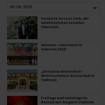
Konzerte im Loco Club, der
Konzerte
eklektischsten Location
im
Valencias
Loco
Club,
der
eklektischsten
Sommer-Jahrmarkt in
Sommer-
Location
Valencia 2026
Jahrmarkt
Valencias
in
Valencia
2026
„Descanso Entreviñas“:
„Descanso
Weintourismus-Kurzurlaub in
Entreviñas“:
València
Weintourismus-
Kurzurlaub
in
València
Freitags und samstags im
Freitags
Restaurant Alegal in València
und