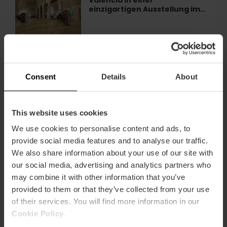
Valencia in einer
den
einzigartigen Ausstellung im…
Heilige
Gral
von
Valencia
Die Ausstellung von Anselm
Die
in
Kiefer kommt nach Valencia
Ausstellung
einer
von
einzigartigen
Consent
Details
About
Anselm
Ausstellung
Kiefer
im…
kommt
Ausstellung „Rom im
Ausstellung
nach
This website uses cookies
Miniaturformat“ in Valencia
„Rom
Valencia
im
We use cookies to personalise content and ads, to
Miniaturformat“
provide social media features and to analyse our traffic.
in
We also share information about your use of our site with
Valencia
Führung durch das Ciutat de
Führung
our social media, advertising and analytics partners who
València-Stadion
durch
may combine it with other information that you’ve
das
provided to them or that they’ve collected from your use
Ciutat
of their services. You will find more information in our
de
Cookie Policy
.
València-
Geführte Motorradtouren,
Geführte