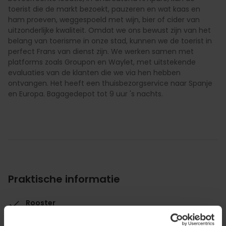
toerist die de markt bezoekt, pauzeren en wat kaas en
ham proeven, weggespoeld met wijn, bier of cider van
uitzonderlijke kwaliteit. Omdat we ons bewust zijn van het
belang van toerisme in onze stad, kunnen we de toerist in
perfect Frans van dienst zijn. We werken samen met
platforms zoals Groupon en Waylet, met uitstekende
evaluaties van de klanten die we via hen hebben
ontvangen. Het heeft een thuisbezorgservice naar Spanje
en Europa. Bagagedepot tot 9 uur 's nachts.
Praktische informatie
Rooster
Openingstijden: werkdagen van 10.30 - 15.00 uur