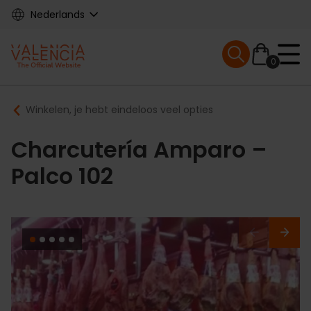
Skip
Nederlands
to
main
Mobile menu ex
content
0
Main
Breadcrumb
Winkelen, je hebt eindeloos veel opties
navigation
Charcutería Amparo –
Palco 102