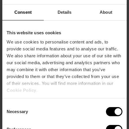
Free TAX
Consent
Details
About
Valencia Tourist Card Korting
Tapa y consumición gratuita
This website uses cookies
We use cookies to personalise content and ads, to
provide social media features and to analyse our traffic.
We also share information about your use of our site with
our social media, advertising and analytics partners who
Hoe te arriveren
may combine it with other information that you’ve
provided to them or that they’ve collected from your use
Bus
of their services. You will find more information in our
7,
27,
28,
81
Cookie Policy
.
Consent
Plaza Ciudad de Brujas, s/n 46001 València
Necessary
Selection