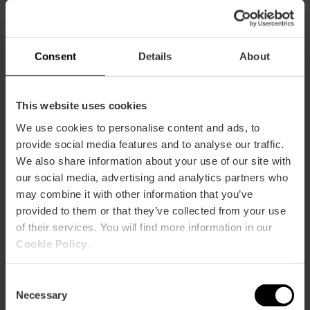
Consent
Details
About
Valencia Tourist Card 24, 48 of 72 uur
4.9
- 1, 951 beoordelingen
This website uses cookies
10% korting Exclusief web
We use cookies to personalise content and ads, to
provide social media features and to analyse our traffic.
15,30 €
Vanaf
17,00 €
We also share information about your use of our site with
our social media, advertising and analytics partners who
may combine it with other information that you’ve
provided to them or that they’ve collected from your use
of their services. You will find more information in our
Cookie Policy
.
Consent
Necessary
Selection