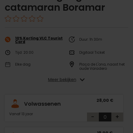
catamaran Boramar
10% Korting VLC Tourist
Duur: 1h 30m
Card
Tijd: 20:00
Digitaal Ticket
Elke dag
Plaça de L'ona, naast het
oude Varadero
Meer bekijken
28,00 €
Volwassenen
Vanaf 13 jaar
-
+