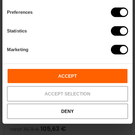
Preferences
Statistics
Marketing
ACCEPT
Valencia Tourist Card 72 uur en toegang
tot Oceanogràfic, Wetenschapsmuseum,
ACCEPT SELECTION
Hemisfèric en Bioparc
4.9
- 618 beoordelingen
DENY
105,63 €
Vanaf
113,75 €