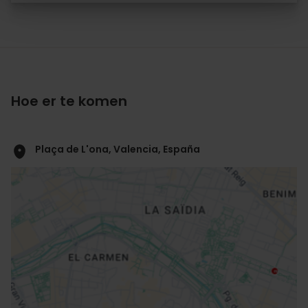
Hoe er te komen
Plaça de L'ona, Valencia, España
ose