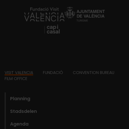
https://fundacion.visitvalencia.com/
Footer
VISIT VALENCIA
FUNDACIÓ
CONVENTION BUREAU
FILM OFFICE
domains
Planning
Stadsdelen
Agenda