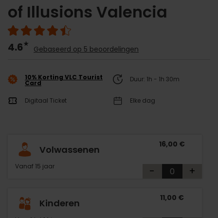
of Illusions Valencia
4.6
Gebaseerd op 5 beoordelingen
10% Korting VLC Tourist
Duur: 1h - 1h 30m
Card
Digitaal Ticket
Elke dag
16,00 €
Volwassenen
Vanaf 15 jaar
-
+
11,00 €
Kinderen