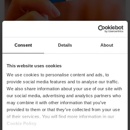
Valencia Tourist Card 24, 48 of 72 uur
4.9
- 1, 951 beoordelingen
Consent
Details
About
10% korting Exclusief web
This website uses cookies
15,30 €
Vanaf
17,00 €
We use cookies to personalise content and ads, to
provide social media features and to analyse our traffic.
We also share information about your use of our site with
our social media, advertising and analytics partners who
may combine it with other information that you’ve
provided to them or that they’ve collected from your use
of their services. You will find more information in our
Cookie Policy
.