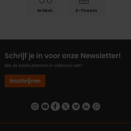
Artikel
E-Tickets
Schrijf je in voor onze Newsletter!
Mis de beste plannen in Valencia niet!
Inschrijven
https://www.instagram.com/visit_valencia/
https://www.youtube.com/user/Turisvalenc
https://www.facebook.com/VisitValenc
https://twitter.com/ValenciaSpan
https://vimeo.com/visitvalen
https://www.linkedin.com/company/turismo-valencia/
https://api.whatsapp.com/send/?