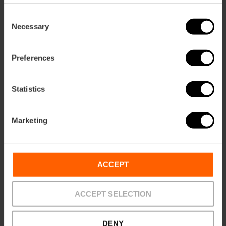
Consent
Necessary
Selection
Preferences
Statistics
Marketing
Oceanogràfic en Hemisfèric combikaart
4.7
- 45 beoordelingen
ACCEPT
10% Korting VLC Tourist Card
ACCEPT SELECTION
45,00 €
Vanaf
DENY