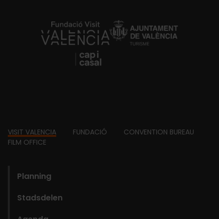
https://fundacion.visitvalencia.com/
Footer
VISIT VALENCIA
FUNDACIÓ
CONVENTION BUREAU
FILM OFFICE
domains
Planning
Stadsdelen