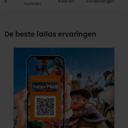
Card
Kaarten
Rondleidingen
Kunsten
De beste fallas ervaringen