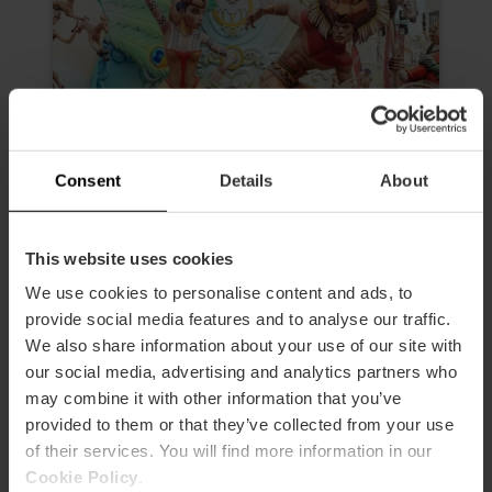
Consent
Details
About
This website uses cookies
Begeleid ochtendbezoek aan de
We use cookies to personalise content and ads, to
Fallas van Valencia
provide social media features and to analyse our traffic.
4.6
- 24 beoordelingen
We also share information about your use of our site with
our social media, advertising and analytics partners who
Duur: 2h 30m
may combine it with other information that you’ve
Toegang tot 3 Fallas
provided to them or that they’ve collected from your use
of their services. You will find more information in our
Cookie Policy
.
€ 19,00
Vanaf