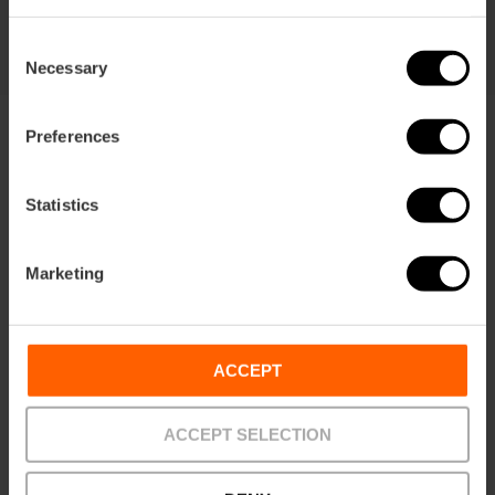
Consent
Necessary
Selection
Preferences
Statistics
Voorwaarden
Aanbiedingen
FAQs
Marketing
ACCEPT
Betalingen
Retouren
Afhaalpunten
ACCEPT SELECTION