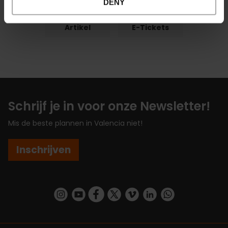
DENY
Artikel
E-Tickets
Schrijf je in voor onze Newsletter!
Mis de beste plannen in Valencia niet!
Inschrijven
https://www.instagram.com/visit_valencia/
https://www.youtube.com/user/Turisvalenc
https://www.facebook.com/VisitValenc
https://twitter.com/ValenciaSpan
https://vimeo.com/visitvalen
https://www.linkedin.com/company/turismo-valencia/
https://api.whatsapp.com/send/?