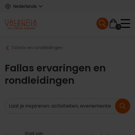
Skip
Nederlands
to
main
Mobile menu ex
content
0
Main
Breadcrumb
Tickets en rondleidingen
navigation
Fallas ervaringen en
rondleidingen
Zoeken
Stad van 