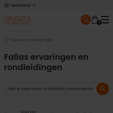
Skip
Nederlands
to
main
Mobile menu ex
content
0
Main
Breadcrumb
Tickets en rondleidingen
navigation
Fallas ervaringen en
rondleidingen
Zoeken
Stad van 