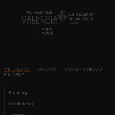
https://fundacion.visitvalencia.com/
Footer
VISIT VALENCIA
FUNDACIÓ
CONVENTION BUREAU
FILM OFFICE
domains
Planning
Stadsdelen