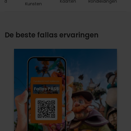
Card
Kaarten
Rondleidingen
Kunsten
De beste fallas ervaringen