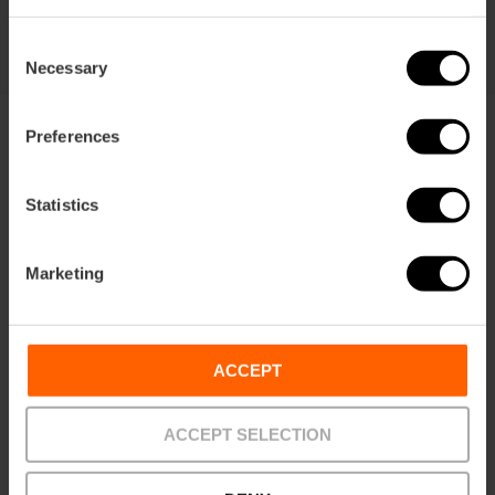
Consent
Necessary
Selection
Preferences
Statistics
Voorwaarden
Aanbiedingen
FAQs
Marketing
ACCEPT
Betalingen
Retouren
Afhaalpunten
ACCEPT SELECTION