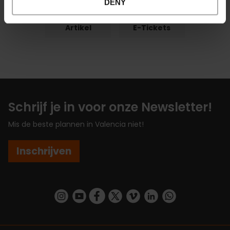
DENY
Artikel
E-Tickets
Schrijf je in voor onze Newsletter!
Mis de beste plannen in Valencia niet!
Inschrijven
https://www.instagram.com/visit_valencia/
https://www.youtube.com/user/Turisvalenc
https://www.facebook.com/VisitValenc
https://twitter.com/ValenciaSpan
https://vimeo.com/visitvalen
https://www.linkedin.com/company/turismo-valencia/
https://api.whatsapp.com/send/?