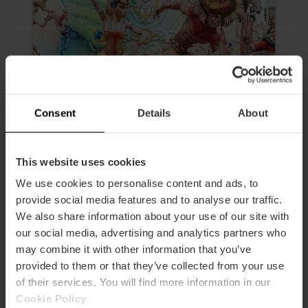
Consent
Details
About
This website uses cookies
Begeleid ochtendbezoek aan de
We use cookies to personalise content and ads, to
Fallas van Valencia
provide social media features and to analyse our traffic.
4.6
- 24 beoordelingen
We also share information about your use of our site with
our social media, advertising and analytics partners who
Duur: 2h 30m
may combine it with other information that you’ve
Toegang tot 3 Fallas
provided to them or that they’ve collected from your use
of their services. You will find more information in our
Cookie Policy
.
€ 19,00
Vanaf