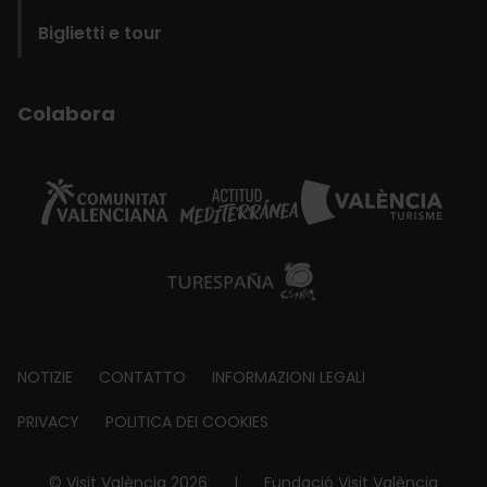
Biglietti e tour
Colabora
Footer
NOTIZIE
CONTATTO
INFORMAZIONI LEGALI
about
PRIVACY
POLITICA DEI COOKIES
© Visit València 2026
|
Fundació Visit València