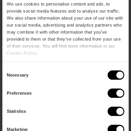
emblematici come la Lonja, la Piazza del Municipio, la
We use cookies to personalise content and ads, to
spiaggia di Malvarrosa o i Giardini Viveros. E non
provide social media features and to analyse our traffic.
dimenticare di condividerli con l'hashtag
#VisitValencia
!
We also share information about your use of our site with
our social media, advertising and analytics partners who
Más información
may combine it with other information that you’ve
provided to them or that they’ve collected from your use
of their services. You will find more information in our
Cookie Policy
.
Consent
Necessary
Selection
Preferences
Statistics
Marketing