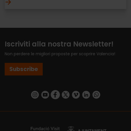
Iscriviti alla nostra Newsletter!
Non perdere le migliori proposte per scoprire Valencia!
Subscribe
https://www.instagram.com/visit_valencia/
https://www.youtube.com/user/Turisvalenc
https://www.facebook.com/VisitValenci
https://twitter.com/VisitaValencia
https://vimeo.com/visitvalen
https://www.linkedin.com/company/turismo-valencia/
https://api.whatsapp.com/send/?