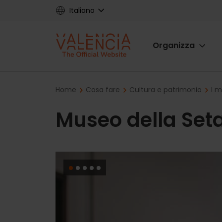
Skip
Italiano
to
main
Main
content
Organizza
navigat
Breadcrumb
Home
Cosa fare
Cultura e patrimonio
I m
Museo della Set