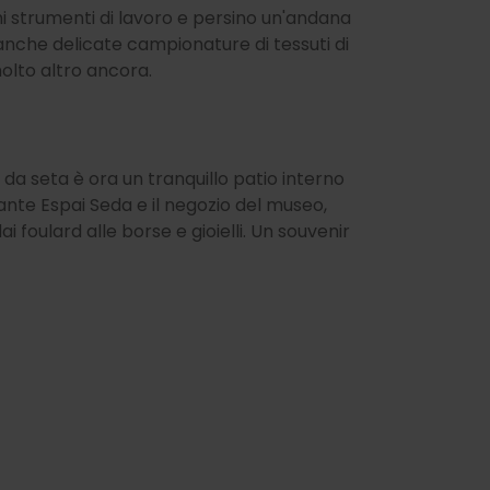
chi strumenti di lavoro e persino un'andana
 anche delicate campionature di tessuti di
molto altro ancora.
i da seta è ora un tranquillo patio interno
orante Espai Seda e il negozio del museo,
ai foulard alle borse e gioielli. Un souvenir