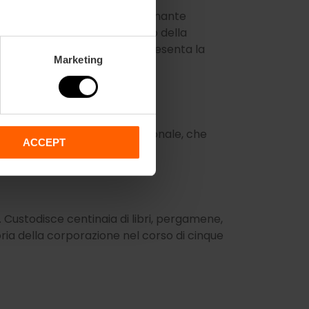
ano i suoi dirigenti. L'impressionante
 mostra San Girolamo, patrono della
nciana del XVIII secolo rappresenta la
Marketing
cui il nome.
anche e verdi disposte in diagonale, che
ACCEPT
. Custodisce centinaia di libri, pergamene,
oria della corporazione nel corso di cinque