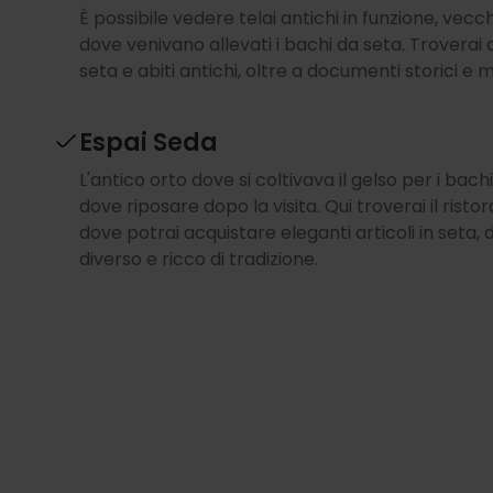
È possibile vedere telai antichi in funzione, vec
dove venivano allevati i bachi da seta. Troverai
seta e abiti antichi, oltre a documenti storici e 
Espai Seda
L'antico orto dove si coltivava il gelso per i bach
dove riposare dopo la visita. Qui troverai il rist
dove potrai acquistare eleganti articoli in seta, d
diverso e ricco di tradizione.