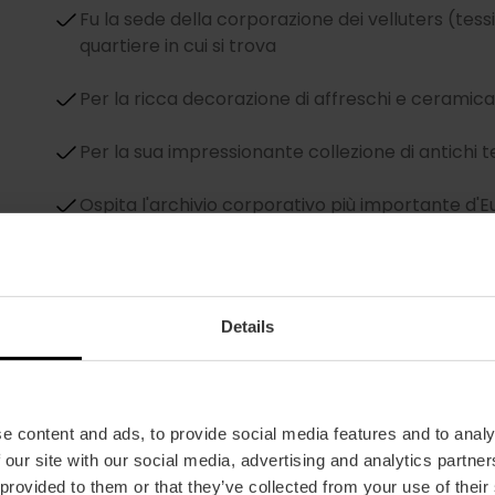
Fu la sede della corporazione dei velluters (tessit
quartiere in cui si trova
Per la ricca decorazione di affreschi e ceramica
Per la sua impressionante collezione di antichi tela
Ospita l'archivio corporativo più importante d'
Details
e content and ads, to provide social media features and to analy
la
 our site with our social media, advertising and analytics partn
Salone della Fama
 provided to them or that they’ve collected from your use of their