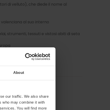
ori di velluto), che diede il nome al
 valenciana al suo interno
i, strumenti, tessuti e vistosi abiti di seta
Europa
About
se our traffic. We also share
ers who may combine it with
 services. You will find more