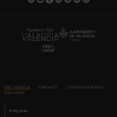
https://fundacion.visitvalencia.com/
Footer
VISIT VALENCIA
FUNDACIÓ
CONVENTION BUREAU
FILM OFFICE
domains
Préparer