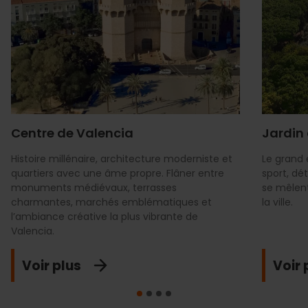
Centre de Valencia
Jardin 
Histoire millénaire, architecture moderniste et
Le grand 
quartiers avec une âme propre. Flâner entre
sport, dé
monuments médiévaux, terrasses
se mêlen
charmantes, marchés emblématiques et
la ville.
l’ambiance créative la plus vibrante de
Valencia.
Voir plus
Voir 