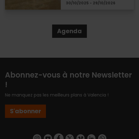
30/10/2025 - 29/10/2026
Agenda
Abonnez-vous à notre Newsletter
!
Ne manquez pas les meilleurs plans à Valencia !
S'abonner
https://www.instagram.com/visit_valencia/
https://www.youtube.com/user/Turisvalenc
https://www.facebook.com/Valencia.E
https://twitter.com/ValenciaEspa
https://vimeo.com/visitvalen
https://www.linkedin.com/company/turismo-valencia/
https://api.whatsapp.com/send/?