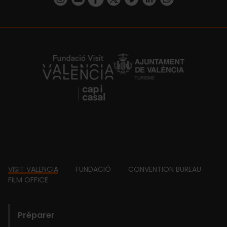
https://fundacion.visitvalencia.com/
Footer
VISIT VALENCIA
FUNDACIÓ
CONVENTION BUREAU
FILM OFFICE
domains
Préparer