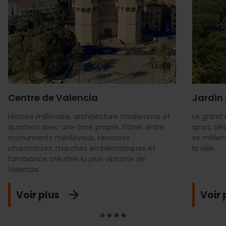
Centre de Valencia
Jardin 
Histoire millénaire, architecture moderniste et
Le grand 
quartiers avec une âme propre. Flâner entre
sport, dé
monuments médiévaux, terrasses
se mêlen
charmantes, marchés emblématiques et
la ville.
l’ambiance créative la plus vibrante de
Valencia.
Voir plus
Voir 