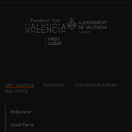
https://fundacion.visitvalencia.com/
Footer
VISIT VALENCIA
FUNDACIÓ
CONVENTION BUREAU
FILM OFFICE
domains
Préparer
Quartiers