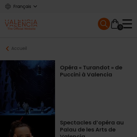
Skip
Français
to
main
Mobile menu ex
content
0
Main
Breadcrumb
Accueil
navigation
Opéra « Turandot » de
Puccini à Valencia
Spectacles d’opéra au
Palau de les Arts de
Valencia