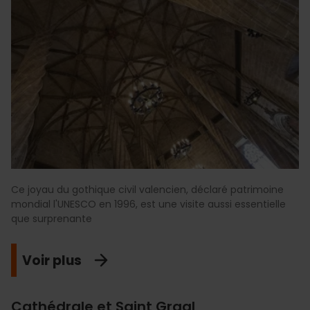
Ce joyau du gothique civil valencien, déclaré patrimoine
mondial l'UNESCO en 1996, est une visite aussi essentielle
que surprenante
Voir plus
Cathédrale et Saint Graal