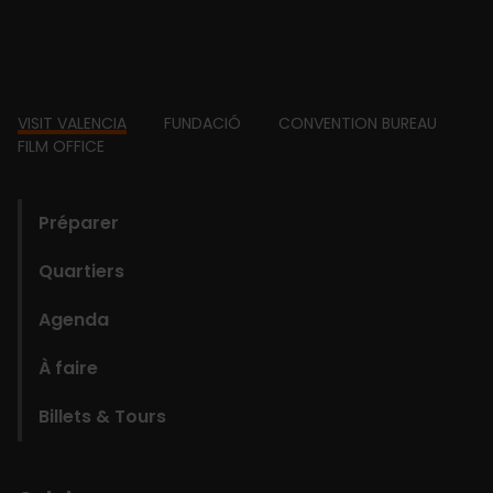
Footer
VISIT VALENCIA
FUNDACIÓ
CONVENTION BUREAU
FILM OFFICE
domains
Préparer
Quartiers
Agenda
À faire
Billets & Tours