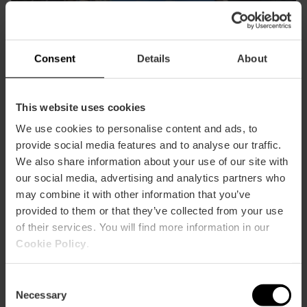
Consent
Details
About
Avec plus de 500 espèces représentées par 45 000
This website uses cookies
spécimens, l'Oceanogràfic est l'aquarium le plus grand
We use cookies to personalise content and ads, to
d'Europe, un véritable hommage aux mers et aux océans
provide social media features and to analyse our traffic.
de la planète.
We also share information about your use of our site with
our social media, advertising and analytics partners who
Voir plus
may combine it with other information that you’ve
provided to them or that they’ve collected from your use
of their services. You will find more information in our
Bioparc Valencia
Cookie Policy
.
Consent
Necessary
Selection