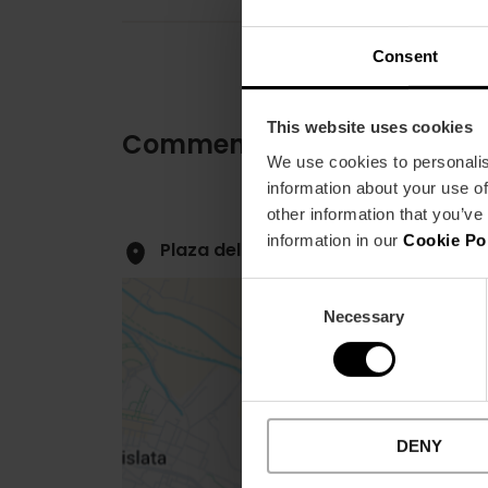
Consent
This website uses cookies
Comment s'y rendre
We use cookies to personalis
information about your use of
other information that you’ve
information in our
Cookie Po
Plaza del Valencia Club Futbol, 2 46
Consent
Necessary
Selection
Close
DENY
sidebar
map