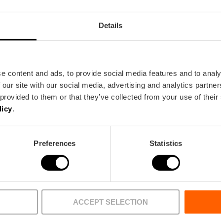
Details
Metro
Bus
e content and ads, to provide social media features and to analy
L3,
L5,
L7,
L9
13,
32,
62,
81
 our site with our social media, advertising and analytics partn
 provided to them or that they’ve collected from your use of their
licy
.
010 València
Preferences
Statistics
ACCEPT SELECTION