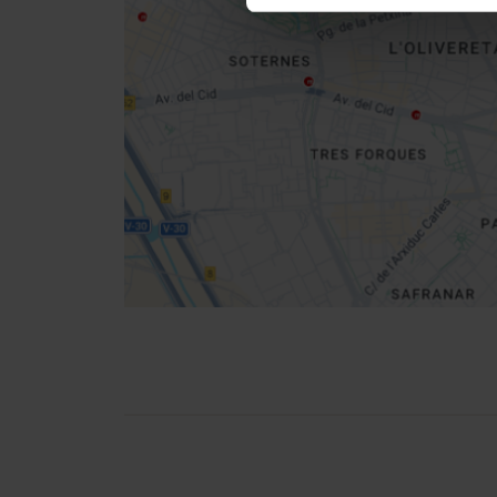
Get
your
location
Directions