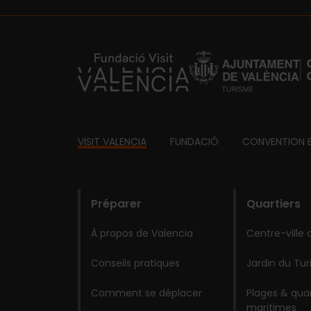
https://fundacion.visitvalencia.com/
Footer
VISIT VALENCIA
FUNDACIÓ
CONVENTION 
domains
Préparer
Quartiers
À propos de Valencia
Centre-ville 
Conseils pratiques
Jardin du Tur
Comment se déplacer
Plages & quar
maritimes