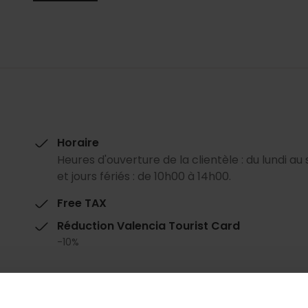
Horaire
Heures d'ouverture de la clientèle : du lundi 
et jours fériés : de 10h00 à 14h00.
Free TAX
Réduction Valencia Tourist Card
-10%