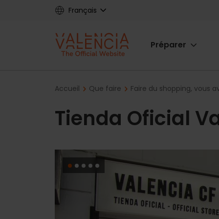
Skip
Français
to
main
Main
content
Préparer
navigat
Breadcrumb
Accueil
Que faire
Faire du shopping, vous av
Tienda Oficial V