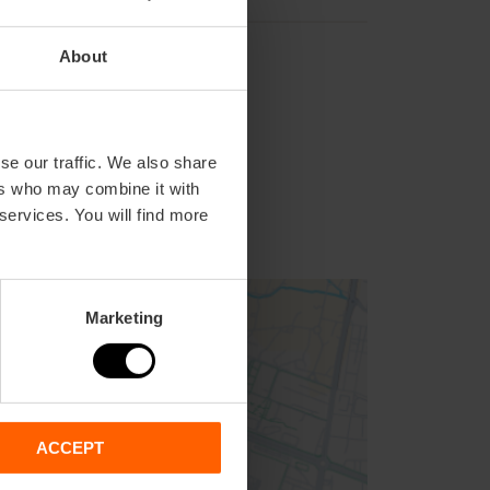
About
se our traffic. We also share
ers who may combine it with
 services. You will find more
Marketing
ACCEPT