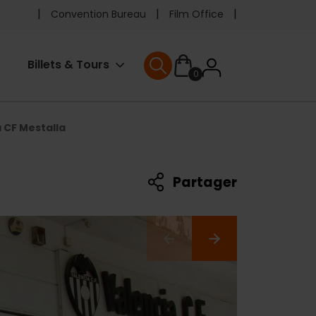
Pre
Convention Bureau
Film Office
header
User
Billets & Tours
0
menu
User menu
accoun
a CF Mestalla
menu
Partager