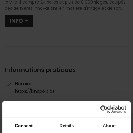
la ville. Il compte 24 salles et plus de 8 000 sièges, équipés
des dernières innovations en matière d'image et de son.
INFO +
Informations pratiques
Horaire
https://kinepolis.es
Consent
Details
About