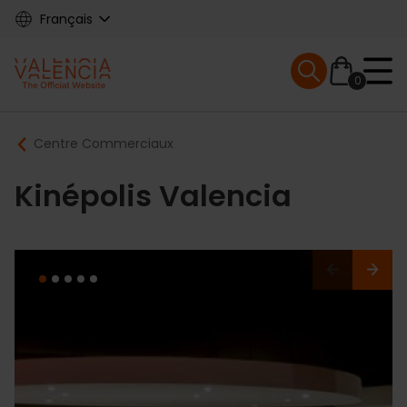
Skip
Français
to
main
Mobile menu ex
content
0
Main
Breadcrumb
Centre Commerciaux
navigation
Kinépolis Valencia