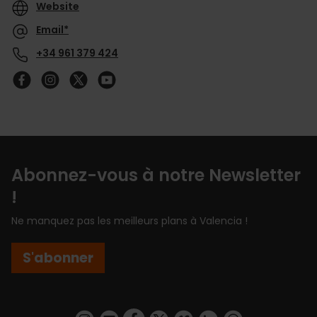
Website
Email*
+34 961 379 424
Follow
us
on
YouTube
Abonnez-vous à notre Newsletter
!
Ne manquez pas les meilleurs plans à Valencia !
S'abonner