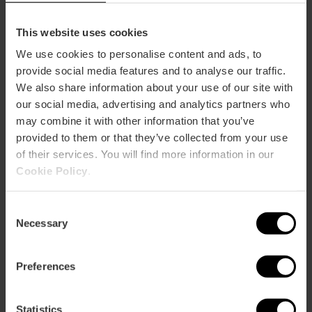
Comment s'y rendre
This website uses cookies
Metro
We use cookies to personalise content and ads, to
L4
provide social media features and to analyse our traffic.
We also share information about your use of our site with
our social media, advertising and analytics partners who
Calle Francisco Tomás y Valiente, s/n 46980
may combine it with other information that you’ve
Paterna
provided to them or that they’ve collected from your use
of their services. You will find more information in our
Cookie Policy
.
Consent
Necessary
Selection
Preferences
ose
ebar
p
Statistics