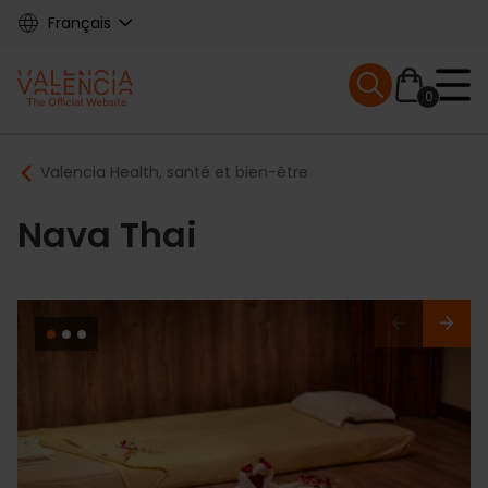
Skip
Français
to
main
Mobile menu ex
content
0
Main
Breadcrumb
Valencia Health, santé et bien-être
navigation
Nava Thai