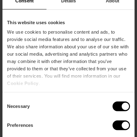
Consent
Details
About
Comment s'y rendre
This website uses cookies
Metro
We use cookies to personalise content and ads, to
L3,
L5,
L7,
L9
provide social media features and to analyse our traffic.
Bus
We also share information about your use of our site with
8,
10,
13,
28,
32,
40
our social media, advertising and analytics partners who
may combine it with other information that you’ve
provided to them or that they’ve collected from your use
Calle Sorní, 22 (bajoº floor) 46004 València
of their services. You will find more information in our
Cookie Policy
.
Consent
Necessary
Selection
Preferences