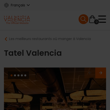
Skip
Français
to
main
Mobile menu ex
content
0
Main
Breadcrumb
Les meilleurs restaurants où manger à Valencia
navigation
Tatel Valencia