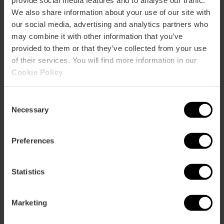
provide social media features and to analyse our traffic.
We also share information about your use of our site with
our social media, advertising and analytics partners who
may combine it with other information that you’ve
provided to them or that they’ve collected from your use
of their services. You will find more information in our
Cookie Policy
.
ose
Consent
ebar
Necessary
Selection
p
Voir la carte
r
ation
Preferences
Statistics
Marketing
Directions