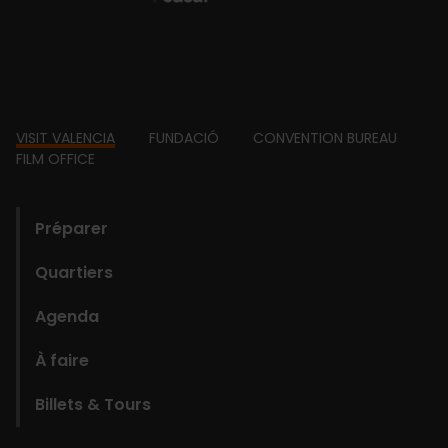
Footer
VISIT VALENCIA
FUNDACIÓ
CONVENTION BUREAU
FILM OFFICE
domains
Préparer
Quartiers
Agenda
À faire
Billets & Tours