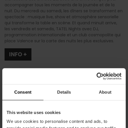
accompagner tous les moments de la journée et de la
nuit. Du mercredi au samedi, les dîners se transforment en
spectacle : musique live, show et atmosphère sensorielle
qui transforme la table en scène. Et quand minuit arrive,
les vendredis et samedis, TATEL Nights avec DJ,
programmation internationale et un club cosmopolite qui
place Valence sur la carte des nuits les plus exclusives.
INFO +
Consent
Details
About
Comment s'y rendre
This website uses cookies
Calle Pascual i Genís, 19 46002 València
We use cookies to personalise content and ads, to