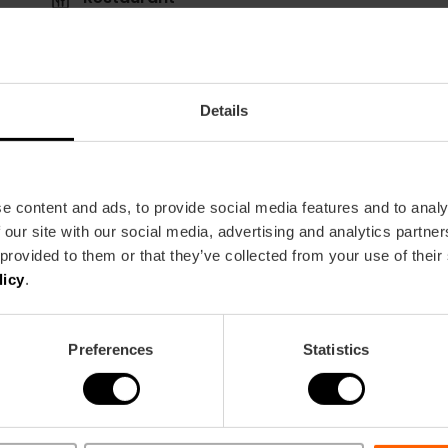
146
Details
e content and ads, to provide social media features and to analy
 our site with our social media, advertising and analytics partn
Metro
Bus
 provided to them or that they’ve collected from your use of their
L1,
L2,
L3,
L5,
L9
4,
7,
11,
27,
31,
32,
70,
licy
.
ia
Preferences
Statistics