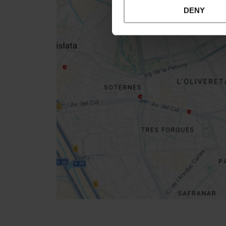
DENY
Close
sidebar
map
Get
your
location
Directions