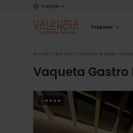
Skip
Français
to
main
Main
content
Préparer
navigat
Breadcrumb
Accueil
Que faire
Valencia, le garde-mange
Vaqueta Gastro