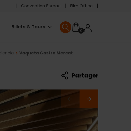
Pre
Convention Bureau
Film Office
header
User
Billets & Tours
0
menu
User menu
accoun
alencia
Vaqueta Gastro Mercat
menu
Partager