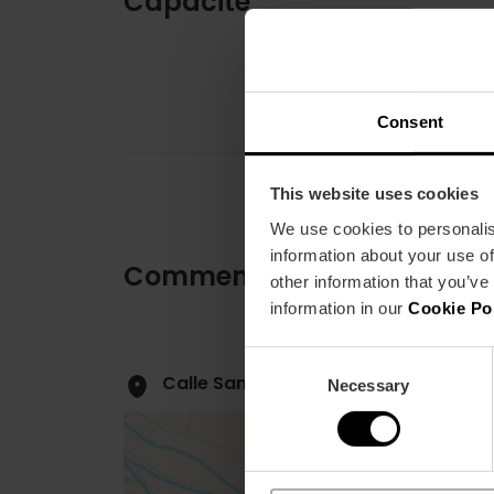
Capacité
Consent
This website uses cookies
We use cookies to personalis
information about your use of
Comment s'y rendre
other information that you’ve
information in our
Cookie Po
Consent
Calle San Fernando, 22 46001 Valènc
Necessary
Selection