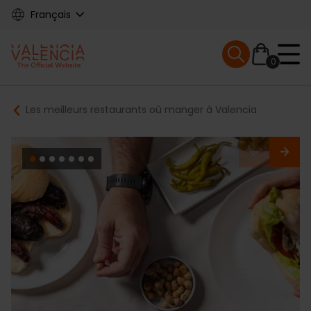
Skip
Français
to
main
Mobile menu ex
content
0
Main
Breadcrumb
Les meilleurs restaurants où manger à Valencia
navigation