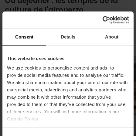
Où déjeuner : les temples de la
culture de l'almuerzo
Des comptoirs étoilés au Guide Michelin aux caves
du terroir. Nous vous faisons découvrir los temples
de l'Esmorzaret où le produit, le pain croustillant et le
Consent
Details
About
rituel sont les grands protagonistes.
This website uses cookies
We use cookies to personalise content and ads, to
provide social media features and to analyse our traffic.
We also share information about your use of our site with
our social media, advertising and analytics partners who
may combine it with other information that you’ve
provided to them or that they’ve collected from your use
of their services. You will find more information in our
Cookie Policy
.
Consent