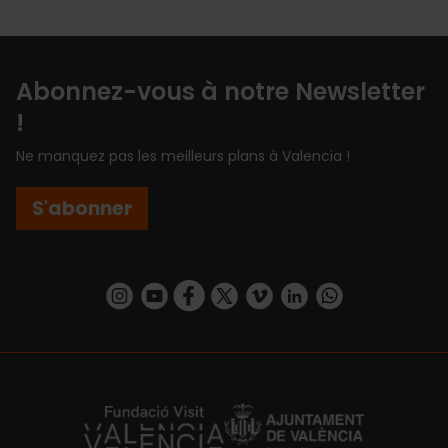
Abonnez-vous à notre Newsletter
!
Ne manquez pas les meilleurs plans à Valencia !
S'abonner
https://www.instagram.com/visit_valencia/
https://www.youtube.com/user/Turisvalenc
https://www.facebook.com/Valencia.E
https://twitter.com/ValenciaEspa
https://vimeo.com/visitvalen
https://www.linkedin.com/company/turismo-valencia/
https://api.whatsapp.com/send/?
https://fundacion.visitvalencia.com/