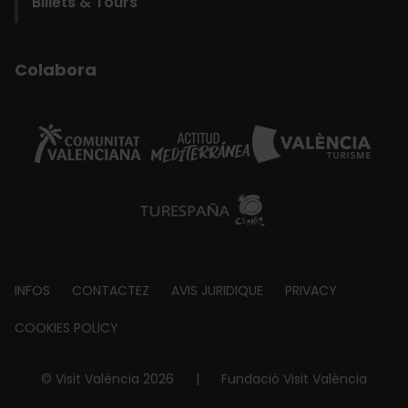
Billets & Tours
Colabora
Footer
INFOS
CONTACTEZ
AVIS JURIDIQUE
PRIVACY
about
COOKIES POLICY
© Visit València 2026
|
Fundació Visit València